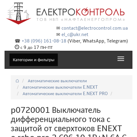
✉
contact@electrocontrol.com.ua
✉
el_c@ukr.net
☎
+38 (096) 161-08-18
(Viber, WhatsApp, Telegram)
с 9 до 17 ПН-ПТ
Toggle
Категории и фильтры
navigat
⌂
Автоматические выключатели
Автоматические выключатели E.NEXT
Автоматические выключатели E.NEXT PRO
p0720001 Выключатель
дифференциального тока с
защитой от сверхтоков ENEXT