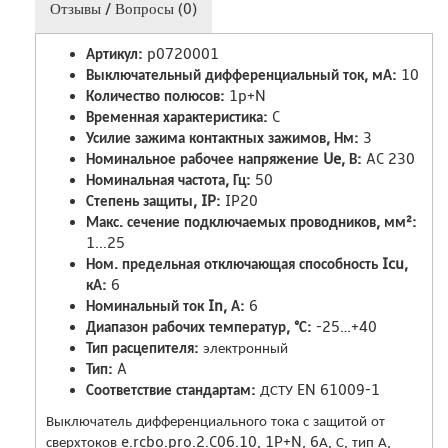
Отзывы / Вопросы (0)
Артикул:
p0720001
Выключательный дифференциальный ток, мА:
10
Количество полюсов:
1p+N
Временная характеристика:
C
Усилие зажима контактных зажимов, Нм:
3
Номинальное рабочее напряжение Ue, В:
AC 230
Номинальная частота, Гц:
50
Степень защиты, IP:
IP20
Макс. сечение подключаемых проводников, мм²:
1...25
Ном. предельная отключающая способность Icu,
кА:
6
Номинальный ток In, А:
6
Диапазон рабочих температур, °С:
-25…+40
Тип расцепителя:
электронный
Тип:
A
Соответствие стандартам:
ДСТУ EN 61009-1
Выключатель дифференциального тока с защитой от
сверхтоков e.rcbo.pro.2.C06.10, 1P+N, 6А, С, тип А,