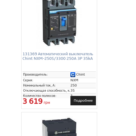
131369 Автоматический выключатель
Chint NXM-250S/3300 250A 3P 35kA
Chint
Производитель:
Серия:
NXM
Номинальный ток, А:
250
Отключающая способность, кА:
35
Количество полюсов:
3
3 619
Подробнее
грн