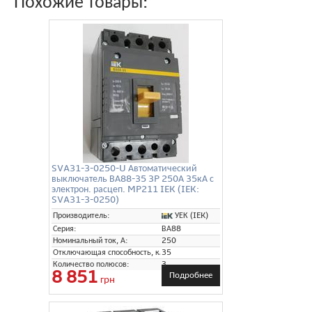
Похожие товары:
SVA31-3-0250-U Автоматический
выключатель ВА88-35 3P 250А 35кА с
электрон. расцеп. MP211 IEK (IEK:
SVA31-3-0250)
УЕК (IEK)
Производитель:
Серия:
ВА88
Номинальный ток, А:
250
Отключающая способность, кА:
35
Количество полюсов:
3
8 851
Подробнее
грн