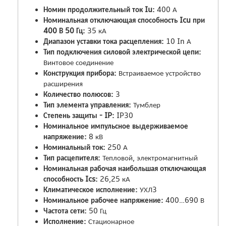
Номин продолжительный ток Iu:
400 А
Номинальная отключающая способность Icu при
400 В 50 Гц:
35 кА
Диапазон уставки тока расцепления:
10 In А
Тип подключения силовой электрической цепи:
Винтовое соединение
Конструкция прибора:
Встраиваемое устройство
расширения
Количество полюсов:
3
Тип элемента управления:
Тумблер
Степень защиты - IP:
IP30
Номинальное импульсное выдерживаемое
напряжение:
8 кВ
Номинальный ток:
250 А
Тип расцепителя:
Тепловой, электромагнитный
Номинальная рабочая наибольшая отключающая
способность Ics:
26,25 кА
Климатическое исполнение:
УХЛ3
Номинальное рабочее напряжение:
400…690 В
Частота сети:
50 Гц
Исполнение:
Стационарное