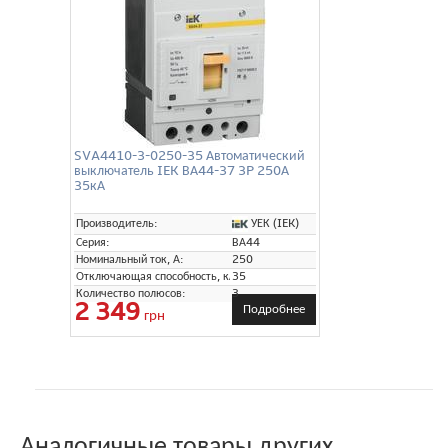
SVA4410-3-0250-35 Автоматический
выключатель IEK ВА44-37 3P 250А
35кА
УЕК (IEK)
Производитель:
Серия:
ВА44
Номинальный ток, А:
250
Отключающая способность, кА:
35
Количество полюсов:
3
2 349
Подробнее
грн
Аналогичные товары других