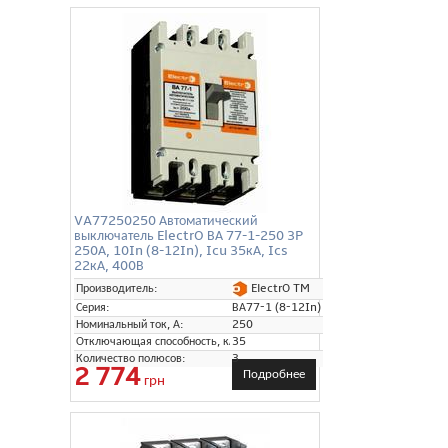
VA77250250 Автоматический
выключатель ElectrO ВА 77-1-250 3P
250А, 10In (8-12In), Icu 35кА, Ics
22кА, 400В
ElectrO TM
Производитель:
Серия:
ВА77-1 (8-12In)
Номинальный ток, А:
250
Отключающая способность, кА:
35
Количество полюсов:
3
2 774
Подробнее
грн