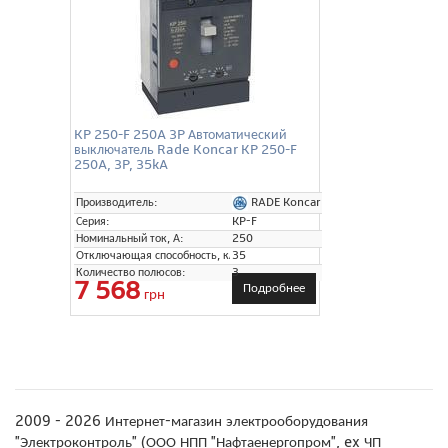
KP 250-F 250A 3P Автоматический
выключатель Rade Koncar KP 250-F
250A, 3P, 35kA
RADE Koncar
Производитель:
Серия:
KP-F
Номинальный ток, А:
250
Отключающая способность, кА:
35
Количество полюсов:
3
7 568
Подробнее
грн
2009 - 2026 Интернет-магазин электрооборудования
"Электроконтроль" (ООО НПП "Нафтаенергопром", ex ЧП