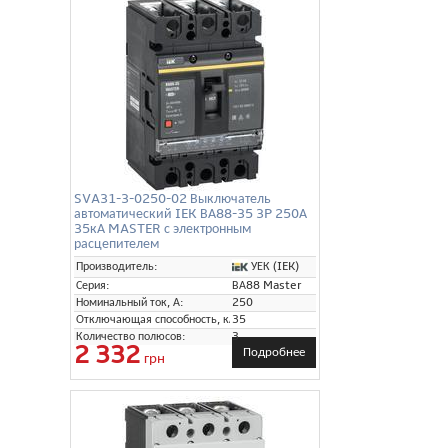
SVA31-3-0250-02 Выключатель
автоматический IEK ВА88-35 3P 250А
35кА MASTER с электронным
расцепителем
УЕК (IEK)
Производитель:
Серия:
ВА88 Master
Номинальный ток, А:
250
Отключающая способность, кА:
35
Количество полюсов:
3
2 332
Подробнее
грн