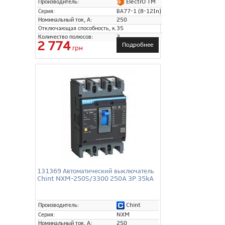
ElectrO TM
Производитель:
Серия:
ВА77-1 (8-12In)
Номинальный ток, А:
250
Отключающая способность, кА:
35
Количество полюсов:
3
2 774
Подробнее
грн
131369 Автоматический выключатель
Chint NXM-250S/3300 250A 3P 35kA
Chint
Производитель:
Серия:
NXM
Номинальный ток, А:
250