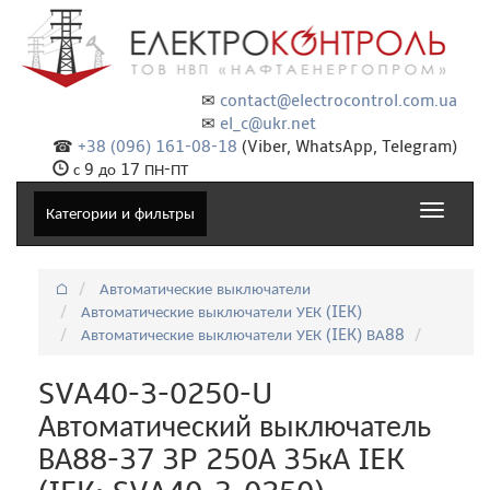
✉
contact@electrocontrol.com.ua
✉
el_c@ukr.net
☎
+38 (096) 161-08-18
(Viber, WhatsApp, Telegram)
с 9 до 17 ПН-ПТ
Toggle
Категории и фильтры
navigat
⌂
Автоматические выключатели
Автоматические выключатели УЕК (IEK)
Автоматические выключатели УЕК (IEK) ВА88
SVA40-3-0250-U
Автоматический выключатель
ВА88-37 3P 250А 35кА IEK