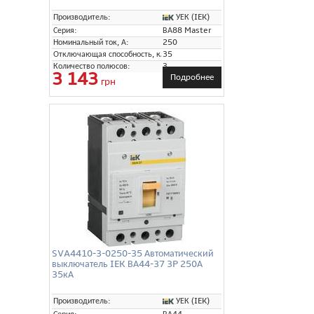
УЕК (IEK)
Производитель:
Серия:
ВА88 Master
Номинальный ток, А:
250
Отключающая способность, кА:
35
Количество полюсов:
3
3 143
Подробнее
грн
SVA4410-3-0250-35 Автоматический
выключатель IEK ВА44-37 3P 250А
35кА
УЕК (IEK)
Производитель: