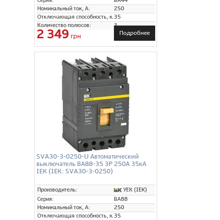
Серия:
ВА44
Номинальный ток, А:
250
Отключающая способность, кА:
35
Количество полюсов:
3
2 349
Подробнее
грн
SVA30-3-0250-U Автоматический
выключатель ВА88-35 3P 250А 35кА
IEK (IEK: SVA30-3-0250)
УЕК (IEK)
Производитель:
Серия:
ВА88
Номинальный ток, А:
250
Отключающая способность, кА:
35