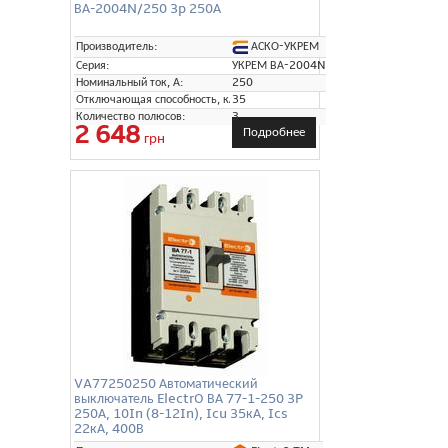
ВА-2004N/250 3p 250А
АСКО-УКРЕМ
Производитель:
Серия:
УКРЕМ ВА-2004N
Номинальный ток, А:
250
Отключающая способность, кА:
35
Количество полюсов:
3
2 648
Подробнее
грн
VA77250250 Автоматический
выключатель ElectrO ВА 77-1-250 3P
250А, 10In (8-12In), Icu 35кА, Ics
22кА, 400В