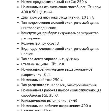
Номин продолжительный ток Iu:
250 А
Номинальная отключающая способность Icu при
400 В 50 Гц:
35 кА
Диапазон уставки тока расцепления:
10 In А
Тип подключения силовой электрической цепи:
Винтовое соединение
Конструкция прибора:
Встраиваемое устройство
расширения
Количество полюсов:
3
Вид подключения главной электрической цепи:
Прочее
Тип элемента управления:
Тумблер
Степень защиты - IP:
IP30
Номинальное импульсное выдерживаемое
напряжение:
8 кВ
Номинальный ток:
250 А
Тип расцепителя:
Тепловой, электромагнитный
Номинальная рабочая наибольшая отключающая
способность Ics:
35 кА
Климатическое исполнение:
УХЛ3
Номинальное рабочее напряжение:
400 В
Частота сети:
50 Гц