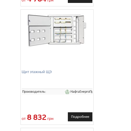
от
грн
Щит этажный ЩЭ
НафтаЕнергоПром
Производитель:
8 832
Подробнее
от
грн