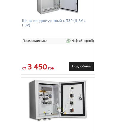
Шкаф вводно-учетный с ПЗР (ШВУ с
ПЗР)
НафтаЕнергоПром
Производитель:
3 450
Подробнее
от
грн