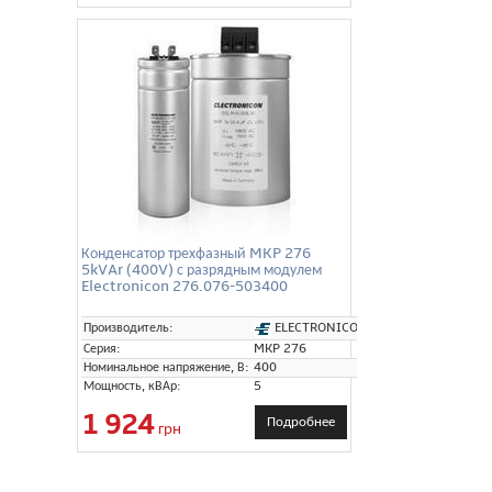
Конденсатор трехфазный MKP 276
5kVAr (400V) с разрядным модулем
Electronicon 276.076-503400
ELECTRONICON
Производитель:
Серия:
MKP 276
Номинальное напряжение, В:
400
Мощность, кВАр:
5
1 924
Подробнее
грн