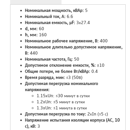
Номинальная мощность, кВАр:
5
Номинальный ток, А:
6.6
Номинальная емкость, µF:
3х27.4
d, мм:
60
h, мм:
160
Номинальное рабочее напряжение, В:
400
Номинальное длительно допустимое напряжение,
В:
440
Номинальная частота, Гц:
50
Допустимое отклонение емкости, %:
±10
Общие потери, не более Вт/кВАр:
0.4
Время разряда, мин:
≤3 (50В)
Допустимая перегрузка номинального
напряжения:
1.15хUn: ≤30 минут в сутки
1.2xUn: ≤5 минут в сутки
1.3xUn: ≤1 минута в сутки
Допустимая перегрузка по току:
2хIn (≤5 с)
Напряжение испытания изоляции корпуса (АС, 10
с), кВ:
3