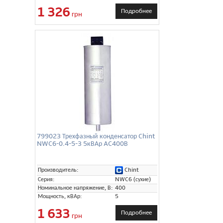
1 326
Подробнее
грн
799023 Трехфазный конденсатор Chint
NWC6-0.4-5-3 5кВАр AC400В
Chint
Производитель:
Серия:
NWC6 (сухие)
Номинальное напряжение, В:
400
Мощность, кВАр:
5
1 633
Подробнее
грн