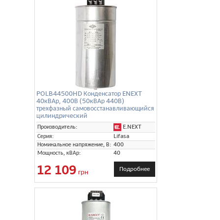
POLB44500HD Конденсатор ENEXT
40кВАр, 400В (50кВАр 440В)
трехфазный самовосстанавливающийся
цилиндрический
E.NEXT
Производитель:
Серия:
Lifasa
Номинальное напряжение, В:
400
Мощность, кВАр:
40
12 109
Подробнее
грн