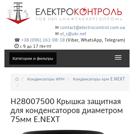
✉
contact@electrocontrol.com.ua
✉
el_c@ukr.net
☎
+38 (096) 161-08-18
(Viber, WhatsApp, Telegram)
с 9 до 17 ПН-ПТ
Toggle
Категории и фильтры
navigat
⌂
Конденсаторы КРМ
Конденсаторы крм E.NEXT
H28007500 Крышка защитная
для конденсаторов диаметром
75мм E.NEXT