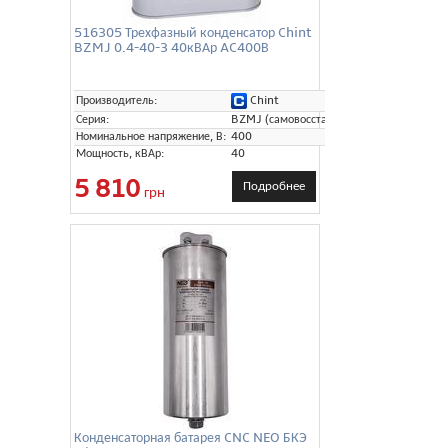
516305 Трехфазный конденсатор Chint
BZMJ 0.4-40-3 40кВАр AC400В
Chint
Производитель:
Серия:
BZMJ (самовосстанавливающиеся)
Номинальное напряжение, В:
400
Мощность, кВАр:
40
5 810
Подробнее
грн
Конденсаторная батарея CNC NEO БКЭ