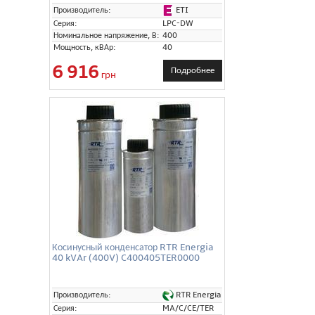
ETI
Производитель:
Серия:
LPC-DW
Номинальное напряжение, В:
400
Мощность, кВАр:
40
6 916
Подробнее
грн
Косинусный конденсатор RTR Energia
40 kVAr (400V) C400405TER0000
RTR Energia
Производитель:
Серия:
MA/C/CE/TER