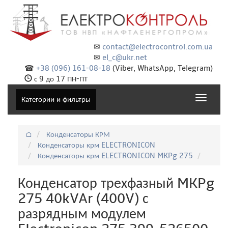
✉
contact@electrocontrol.com.ua
✉
el_c@ukr.net
☎
+38 (096) 161-08-18
(Viber, WhatsApp, Telegram)
с 9 до 17 ПН-ПТ
Toggle
Категории и фильтры
navigat
⌂
Конденсаторы КРМ
Конденсаторы крм ELECTRONICON
Конденсаторы крм ELECTRONICON MKPg 275
Конденсатор трехфазный MKPg
275 40kVAr (400V) с
разрядным модулем