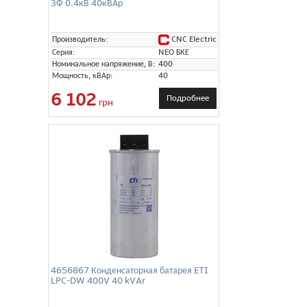
3Ф 0.4кВ 40кВАр
CNC Electric
Производитель:
Серия:
NEO БКЕ
Номинальное напряжение, В:
400
Мощность, кВАр:
40
6 102
Подробнее
грн
4656867 Конденсаторная батарея ETI
LPC-DW 400V 40 kVAr