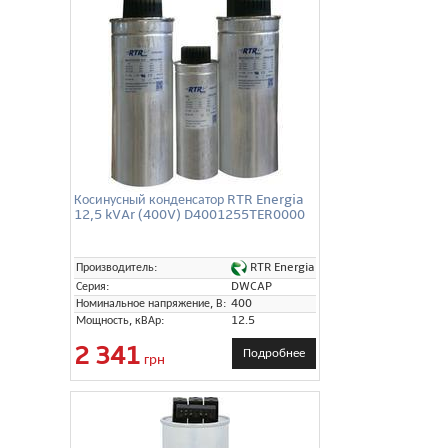
Косинусный конденсатор RTR Energia
12,5 kVAr (400V) D4001255TER0000
RTR Energia
Производитель:
Серия:
DWCAP
Номинальное напряжение, В:
400
Мощность, кВАр:
12.5
2 341
Подробнее
грн