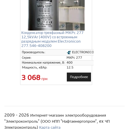
Конденсатор трехфазный MKPc 277
12,5kVAr (400V) со встроенным
разрядным модулем Electronicon
277.546-408200
ELECTRONICON
Производитель:
Серия:
MKPc 277
Номинальное напряжение, В:
400
Мощность, кВАр:
12.5
3 068
Подробнее
грн
2009 - 2026 Интернет-магазин электрооборудования
"Электроконтроль" (ООО НПП "Нафтаенергопром", ex ЧП
Электроконтроль)
Карта сайта