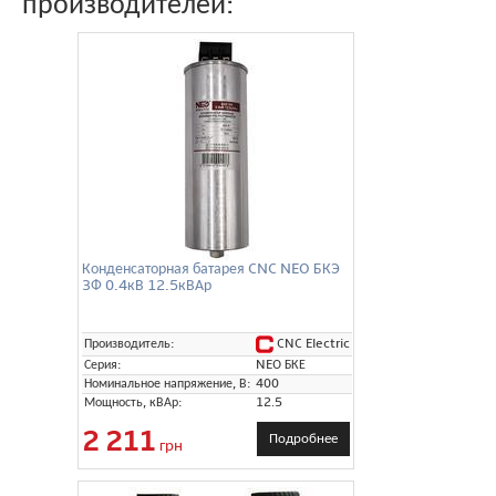
производителей:
Конденсаторная батарея CNC NEO БКЭ
3Ф 0.4кВ 12.5кВАр
CNC Electric
Производитель:
Серия:
NEO БКЕ
Номинальное напряжение, В:
400
Мощность, кВАр:
12.5
2 211
Подробнее
грн