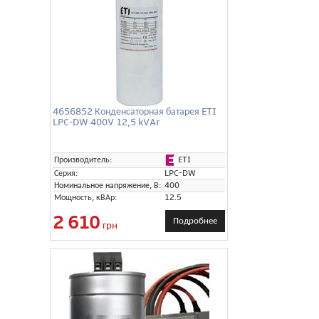
4656852 Конденсаторная батарея ETI
LPC-DW 400V 12,5 kVAr
ETI
Производитель:
Серия:
LPC-DW
Номинальное напряжение, В:
400
Мощность, кВАр:
12.5
2 610
Подробнее
грн