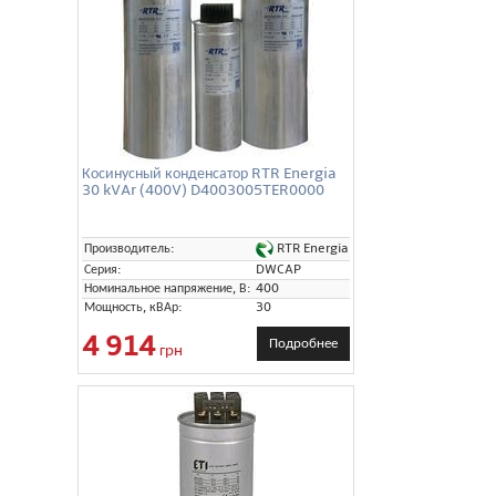
Косинусный конденсатор RTR Energia
30 kVAr (400V) D4003005TER0000
RTR Energia
Производитель:
Серия:
DWCAP
Номинальное напряжение, В:
400
Мощность, кВАр:
30
4 914
Подробнее
грн