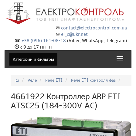
✉
contact@electrocontrol.com.ua
✉
el_c@ukr.net
☎
+38 (096) 161-08-18
(Viber, WhatsApp, Telegram)
с 9 до 17 ПН-ПТ
Toggle
Категории и фильтры
navigat
⌂
Реле
Реле ETI
Реле ETI контроля фаз
4661922 Контроллер АВР ETI
ATSC25 (184-300V AC)