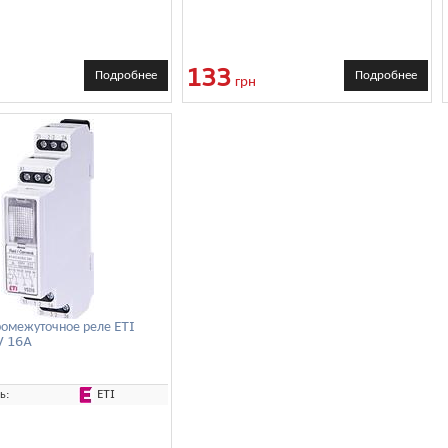
133
Подробнее
Подробнее
грн
омежуточное реле ETI
V 16A
ETI
ь: