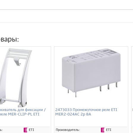
овары:
киватель для фиксации /
2473033 Промежуточное реле ETI
реле MER-CLIP-PL ETI
MER2-024AC 2p 8A
ETI
ETI
ь:
Производитель: