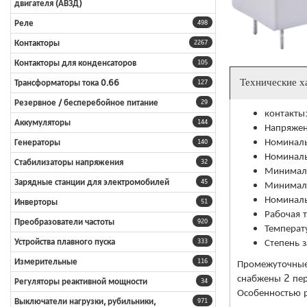
двигателя (АВЗД)
Реле
498
Контакторы
2267
Контакторы для конденсаторов
105
Технические х
Трансформаторы тока 0.66
127
Резервное / бесперебойное питание
29
контакты
Аккумуляторы
144
Напряжен
Номиналь
Генераторы
140
Номиналь
Стабилизаторы напряжения
32
Минималь
Зарядные станции для электромобилей
45
Минималь
Номиналь
Инверторы
51
Рабочая т
Преобразователи частоты
920
Температу
Степень 
Устройства плавного пуска
333
Измерительные
116
Промежуточные 
снабжены 2 пер
Регуляторы реактивной мощности
34
Особенностью р
Выключатели нагрузки, рубильники,
971