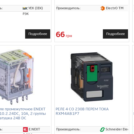
УЕК (IEK)
ElectrO TM
ь:
Производитель:
РЭК
66
Подробнее
Подробнее
грн
ле промежуточное ENEXT
РЕЛЕ 4 CO 230В ПЕРЕМ ТОКА
.10.2.24DC, 10А, 2 группы
RXM4AB1P7
катушка 24В DC
E.NEXT
Schneider Electri
ь:
Производитель: