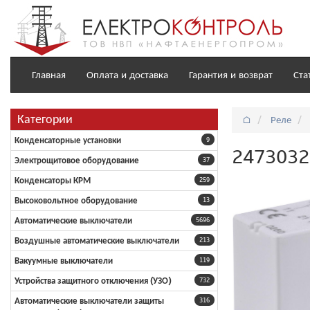
Главная
Оплата и доставка
Гарантия и возврат
Ста
Категории
⌂
Реле
Конденсаторные установки
9
2473032
Электрощитовое оборудование
37
Конденсаторы КРМ
259
Высоковольтное оборудование
13
Автоматические выключатели
5696
Воздушные автоматические выключатели
213
Вакуумные выключатели
119
Устройства защитного отключения (УЗО)
732
Автоматические выключатели защиты
316