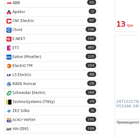
ABB
503
Apator
32
CNC Electric
937
13
грн
Chint
1186
E.NEXT
3367
ETI
4803
Eaton (Moeller)
1125
ElectrO TM
1024
LS Electric
458
RADE Koncar
278
Schneider Electric
1454
2471222 Пр
TechnoSystems (TNSy)
178
VS316K 24
ZEZ Silko
56
АСКО-УКРЕМ
1743
Производител
УЕК (IEK)
1354