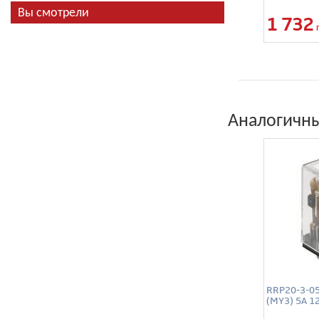
Вы смотрели
1 732
Аналогичны
RRP20-3-05
(MY3) 5А 1