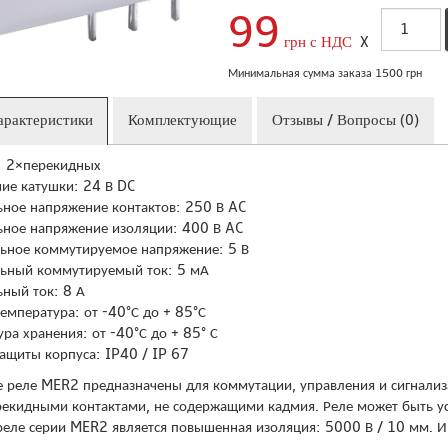
99
грн с НДС
X
Минимальная сумма заказа 1500 грн
арактеристики
Комплектующие
Отзывы / Вопросы (0)
: 2×перекидных
ие катушки: 24 В DC
ное напряжение контактов: 250 В AC
ное напряжение изоляции: 400 В AC
ное коммутируемое напряжение: 5 В
ный коммутируемый ток: 5 мА
ный ток: 8 А
емпература: от -40°С до + 85°С
ра хранения: от -40°С до + 85° С
защиты корпуса: IP40 / IP 67
реле MER2 предназначены для коммутации, управления и сигнализа
екидными контактами, не содержащими кадмия. Реле может быть уст
еле серии MER2 является повышенная изоляция: 5000 В / 10 мм. И