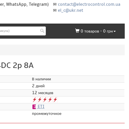
er, WhatsApp, Telegram)
✉
contact@electrocontrol.com.ua
✉
el_c@ukr.net
0
товаров -
0
грн
4DC 2p 8A
В наличии
2 дней
12 месяцев
ETI
промежуточное