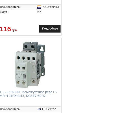
АСКО-УКРЕМ
Производитель:
Серия:
MK
116
Подробнее
грн
1389026900 Промежуточное реле LS
MR-4 1HO+3H3, DC24V 50Hz
c
LS Electric
Производитель: