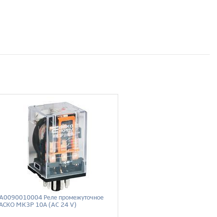
A0090010004 Реле промежуточное
АСКО MK3P 10А (AC 24 V)