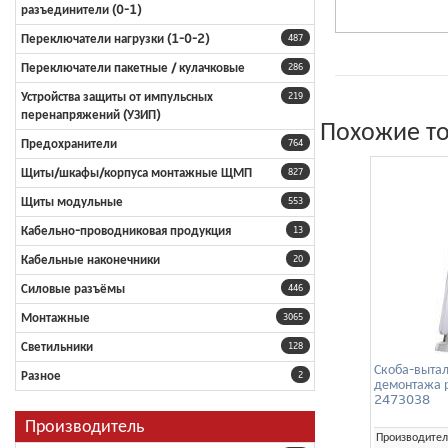
разъединители (0-1)
Переключатели нагрузки (1-0-2)
487
Переключатели пакетные / кулачковые
286
Устройства защиты от импульсных
219
перенапряжений (УЗИП)
Похожие т
Предохранители
764
Щиты/шкафы/корпуса монтажные ЩМП
827
Щиты модульные
553
Кабельно-проводниковая продукция
13
Кабельные наконечники
20
Силовые разъёмы
446
Монтажные
3065
Светильники
128
Скоба-вытал
Разное
2
демонтажа 
2473038
Производитель
Производител