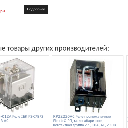
Подробнее
грн
е товары других производителей:
-012A Реле IEK РЭК78/3
RP2Z220AC Реле промежуточное
2В AC
ElectrO РП, малогабаритное,
контактная группа 2Z, 10А, АС, 230В