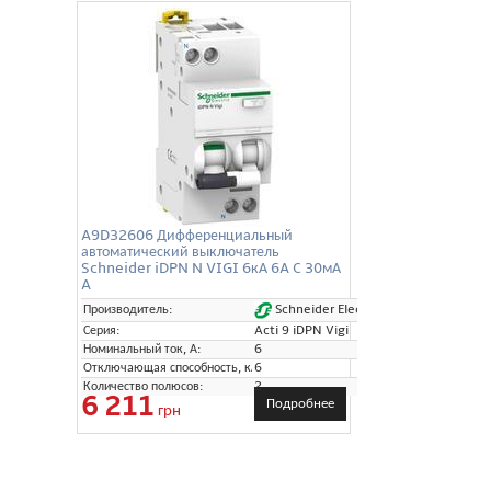
A9D32606 Дифференциальный
автоматический выключатель
Schneider iDPN N VIGI 6кА 6A C 30мА
A
Schneider Electric
Производитель:
Серия:
Acti 9 iDPN Vigi
Номинальный ток, А:
6
Отключающая способность, кА:
6
Количество полюсов:
2
6 211
Подробнее
грн