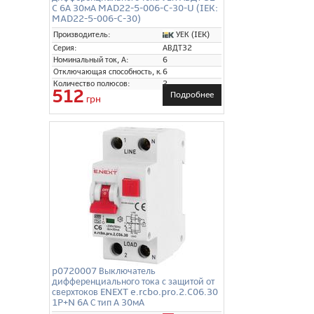
C 6А 30мА MAD22-5-006-C-30-U (IEK:
MAD22-5-006-C-30)
УЕК (IEK)
Производитель:
Серия:
АВДТ32
Номинальный ток, А:
6
Отключающая способность, кА:
6
Количество полюсов:
2
512
Подробнее
грн
p0720007 Выключатель
дифференциального тока с защитой от
сверхтоков ENEXT e.rcbo.pro.2.C06.30
1P+N 6А С тип А 30мА