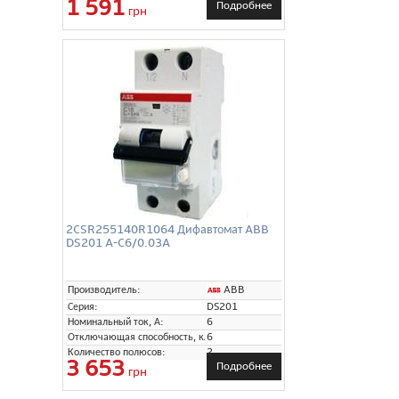
1 591
Подробнее
грн
2CSR255140R1064 Дифавтомат ABB
DS201 A-C6/0.03A
ABB
Производитель:
Серия:
DS201
Номинальный ток, А:
6
Отключающая способность, кА:
6
Количество полюсов:
2
3 653
Подробнее
грн