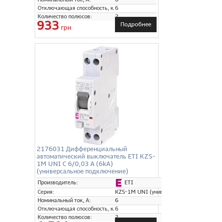
Отключающая способность, кА:
6
Количество полюсов:
2
933
Подробнее
грн
2176031 Дифференциальный
автоматический выключатель ETI KZS-
1M UNI C 6/0,03 A (6kA)
(универсальное подключение)
ETI
Производитель:
Серия:
KZS-1M UNI (универсальное подключени
Номинальный ток, А:
6
Отключающая способность, кА:
6
Количество полюсов:
2