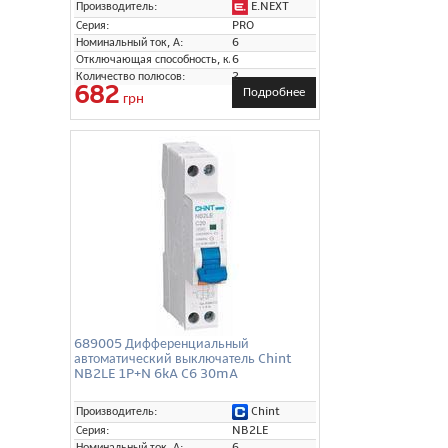
E.NEXT
Производитель:
Серия:
PRO
Номинальный ток, А:
6
Отключающая способность, кА:
6
Количество полюсов:
2
682
Подробнее
грн
689005 Дифференциальный
автоматический выключатель Chint
NB2LE 1P+N 6kA C6 30mA
Chint
Производитель:
Серия:
NB2LE
Номинальный ток, А:
6