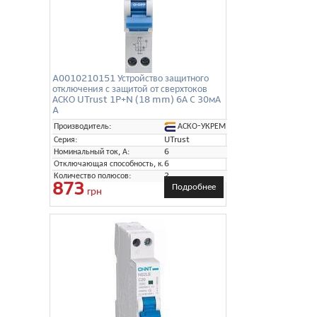
A0010210151 Устройство защитного
отключения с защитой от сверхтоков
АСКО UTrust 1P+N (18 mm) 6А C 30мА
A
АСКО-УКРЕМ
Производитель:
Серия:
UTrust
Номинальный ток, А:
6
Отключающая способность, кА:
6
Количество полюсов:
2
873
Подробнее
грн