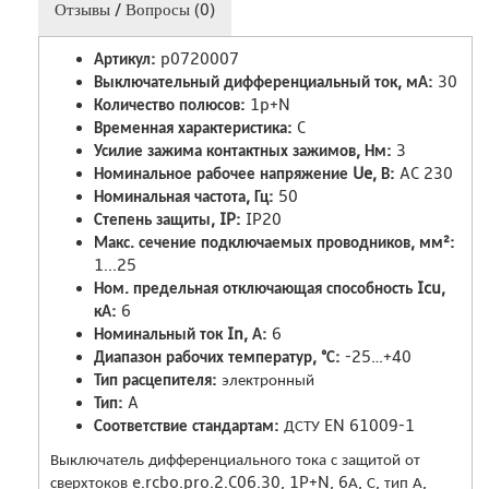
Отзывы / Вопросы (0)
Артикул:
p0720007
Выключательный дифференциальный ток, мА:
30
Количество полюсов:
1p+N
Временная характеристика:
C
Усилие зажима контактных зажимов, Нм:
3
Номинальное рабочее напряжение Ue, В:
AC 230
Номинальная частота, Гц:
50
Степень защиты, IP:
IP20
Макс. сечение подключаемых проводников, мм²:
1...25
Ном. предельная отключающая способность Icu,
кА:
6
Номинальный ток In, А:
6
Диапазон рабочих температур, °С:
-25…+40
Тип расцепителя:
электронный
Тип:
A
Соответствие стандартам:
ДСТУ EN 61009-1
Выключатель дифференциального тока с защитой от
сверхтоков e.rcbo.pro.2.C06.30, 1P+N, 6А, С, тип А,