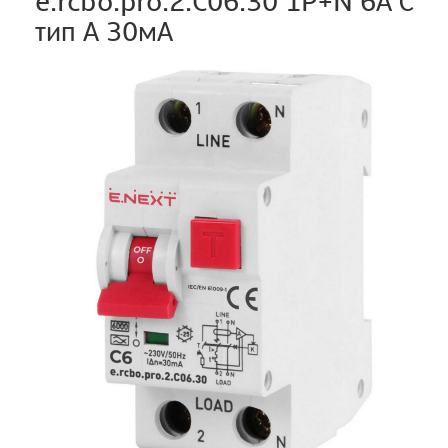
e.rcbo.pro.2.C06.30 1P+N 6А С
тип А 30мА