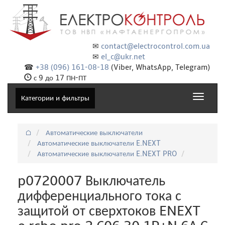
✉
contact@electrocontrol.com.ua
✉
el_c@ukr.net
☎
+38 (096) 161-08-18
(Viber, WhatsApp, Telegram)
с 9 до 17 ПН-ПТ
Toggle
Категории и фильтры
navigat
⌂
Автоматические выключатели
Автоматические выключатели E.NEXT
Автоматические выключатели E.NEXT PRO
p0720007 Выключатель
дифференциального тока с
защитой от сверхтоков ENEXT