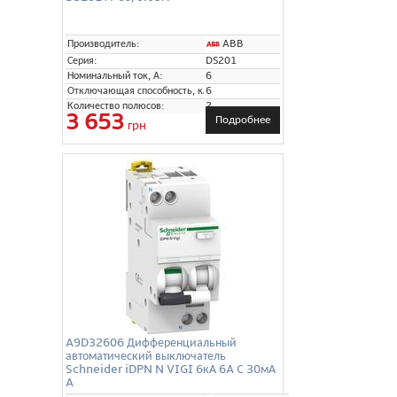
ABB
Производитель:
Серия:
DS201
Номинальный ток, А:
6
Отключающая способность, кА:
6
Количество полюсов:
2
3 653
Подробнее
грн
A9D32606 Дифференциальный
автоматический выключатель
Schneider iDPN N VIGI 6кА 6A C 30мА
A