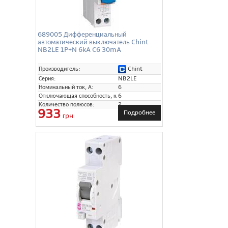
689005 Дифференциальный
автоматический выключатель Chint
NB2LE 1P+N 6kA C6 30mA
Chint
Производитель:
Серия:
NB2LE
Номинальный ток, А:
6
Отключающая способность, кА:
6
Количество полюсов:
2
933
Подробнее
грн