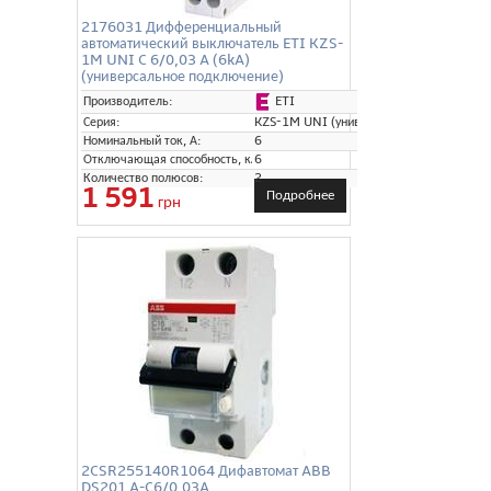
2176031 Дифференциальный
автоматический выключатель ETI KZS-
1M UNI C 6/0,03 A (6kA)
(универсальное подключение)
ETI
Производитель:
Серия:
KZS-1M UNI (универсальное подключени
Номинальный ток, А:
6
Отключающая способность, кА:
6
Количество полюсов:
2
1 591
Подробнее
грн
2CSR255140R1064 Дифавтомат ABB
DS201 A-C6/0.03A