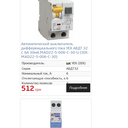
Автоматический выключатель
дифференциального тока УЕК АВДТ 32
C 6А 30мА MAD22-5-006-C-30-U (IEK:
MAD22-5-006-C-30)
УЕК (IEK)
Производитель:
Серия:
АВДТ32
Номинальный ток, А:
6
Отключающая способность, кА:
6
Количество полюсов:
2
512
Подробнее
грн