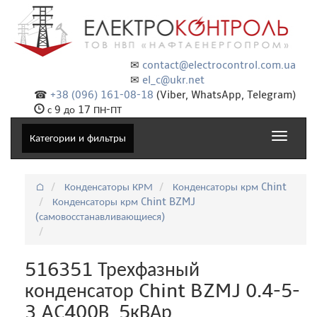
✉
contact@electrocontrol.com.ua
✉
el_c@ukr.net
☎
+38 (096) 161-08-18
(Viber, WhatsApp, Telegram)
с 9 до 17 ПН-ПТ
Toggle
Категории и фильтры
navigat
⌂
Конденсаторы КРМ
Конденсаторы крм Chint
Конденсаторы крм Chint BZMJ
(самовосстанавливающиеся)
516351 Трехфазный
конденсатор Chint BZMJ 0.4-5-
3 AC400В, 5кВАр