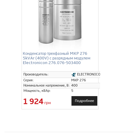
Конденсатор трехфазный MKP 276
5kVAr (400V) с разрядным модулем
Electronicon 276.076-503400
ELECTRONICON
Производитель:
Серия:
MKP 276
Номинальное напряжение, В:
400
Мощность, кВАр:
5
1 924
Подробнее
грн