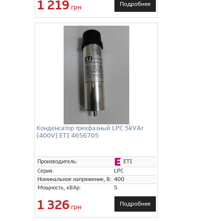
1 219
Подробнее
грн
Конденсатор трехфазный LPC 5kVAr
(400V) ETI 4656705
ETI
Производитель:
Серия:
LPC
Номинальное напряжение, В:
400
Мощность, кВАр:
5
1 326
Подробнее
грн