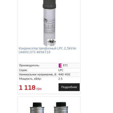
Конденсатор трехфазный LPC 2,5kVAr
(440V) ETI 4656710
ETI
Производитель:
Серия:
LPC
Номинальное напряжение, В:
440-450
Мощность, кВАр:
2.5
1 118
Подробнее
грн