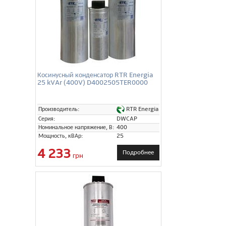
Косинусный конденсатор RTR Energia
25 kVAr (400V) D4002505TER0000
RTR Energia
Производитель:
Серия:
DWCAP
Номинальное напряжение, В:
400
Мощность, кВАр:
25
4 233
Подробнее
грн