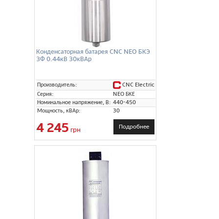
Конденсаторная батарея CNC NEO БКЭ
3Ф 0.44кВ 30кВАр
CNC Electric
Производитель:
Серия:
NEO БКЕ
Номинальное напряжение, В:
440-450
Мощность, кВАр:
30
4 245
Подробнее
грн