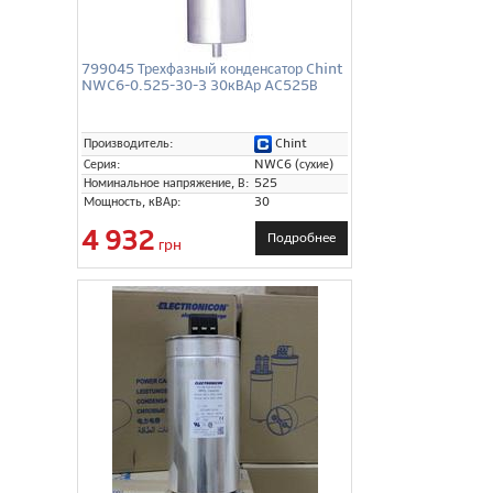
799045 Трехфазный конденсатор Chint
NWC6-0.525-30-3 30кВАр AC525В
Chint
Производитель:
Серия:
NWC6 (сухие)
Номинальное напряжение, В:
525
Мощность, кВАр:
30
4 932
Подробнее
грн