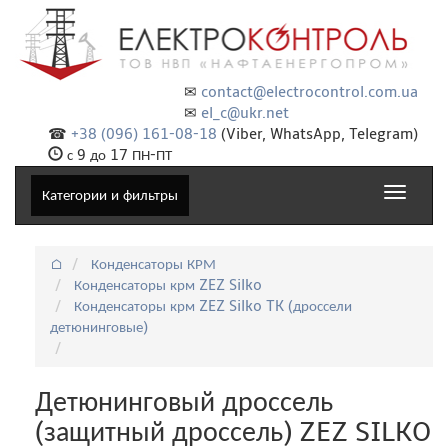
✉
contact@electrocontrol.com.ua
✉
el_c@ukr.net
☎
+38 (096) 161-08-18
(Viber, WhatsApp, Telegram)
с 9 до 17 ПН-ПТ
Toggle
Категории и фильтры
navigat
⌂
Конденсаторы КРМ
Конденсаторы крм ZEZ Silko
Конденсаторы крм ZEZ Silko TK (дроссели
детюнинговые)
Детюнинговый дроссель
(защитный дроссель) ZEZ SILKO