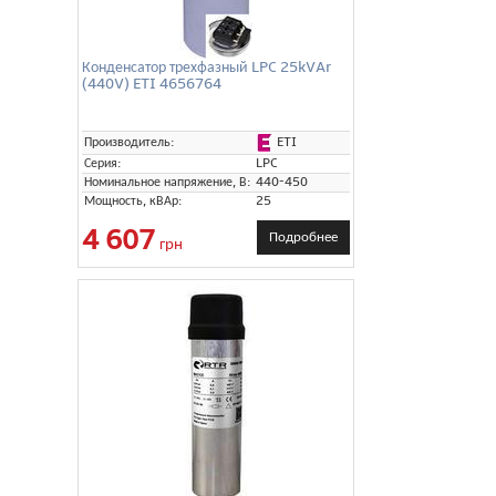
Конденсатор трехфазный LPC 25kVAr
(440V) ETI 4656764
ETI
Производитель:
Серия:
LPC
Номинальное напряжение, В:
440-450
Мощность, кВАр:
25
4 607
Подробнее
грн