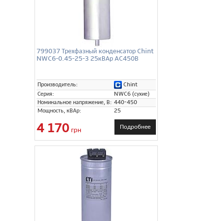
799037 Трехфазный конденсатор Chint
NWC6-0.45-25-3 25кВАр AC450В
Chint
Производитель:
Серия:
NWC6 (сухие)
Номинальное напряжение, В:
440-450
Мощность, кВАр:
25
4 170
Подробнее
грн