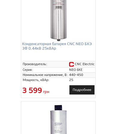
Конденсаторная батарея CNC NEO БКЭ
3Ф 0.44кВ 25кВАр
CNC Electric
Производитель:
Серия:
NEO БКЕ
Номинальное напряжение, В:
440-450
Мощность, кВАр:
25
3 599
Подробнее
грн