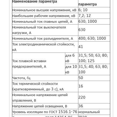
Наименование параметра
параметра
Номинальное высшее напряжение, кВ
6; 10
Наибольшее рабочее напряжение, кВ
7,2; 12
Номинальный ток главных цепей, А
630; 1000
Номинальный ток выключателя
630
нагрузки, А
Номинальный ток разъединителя, А
400; 630; 1000
Ток электродинамической стойкости,
41
кА
для 6
31,5; 50; 63; 80;
Ток плавкой вставки
кВ
100; 125
предохранителей, А
для 10
31,5; 40; 63; 80;
кВ
100
Частота, Гц
50
Ток термической стойкости
16
(кратковременный, до 3 с), кА
Номинальное напряжение цепей
220
управления, В
Напряжение цепей освещения, В
36
Уровень изоляции по ГОСТ 1516.1-76
нормальный