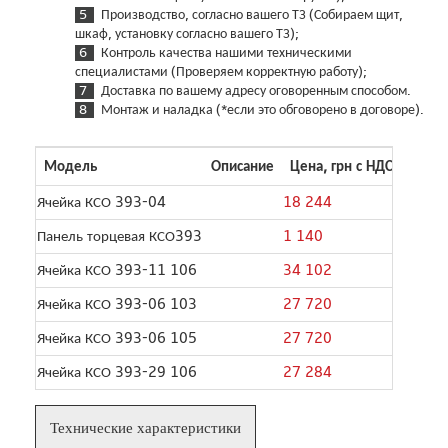
Производство, согласно вашего ТЗ (Собираем щит,
шкаф, установку согласно вашего ТЗ);
Контроль качества нашими техническими
специалистами (Проверяем корректную работу);
Доставка по вашему адресу оговоренным способом.
Монтаж и наладка (*если это обговорено в договоре).
Модель
Описание
Цена, грн с НДС
Колич
Ячейка КСО 393-04
18 244
Панель торцевая КСО393
1 140
Ячейка КСО 393-11 106
34 102
Ячейка КСО 393-06 103
27 720
Ячейка КСО 393-06 105
27 720
Ячейка КСО 393-29 106
27 284
Технические характеристики