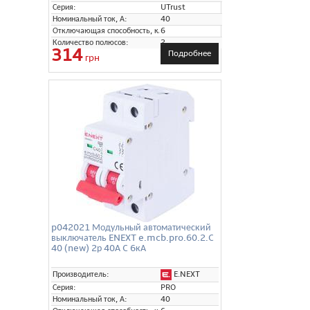
Серия:
UTrust
Номинальный ток, А:
40
Отключающая способность, кА:
6
Количество полюсов:
2
314
Подробнее
грн
p042021 Модульный автоматический
выключатель ENEXT e.mcb.pro.60.2.C
40 (new) 2р 40А C 6кА
E.NEXT
Производитель:
Серия:
PRO
Номинальный ток, А:
40