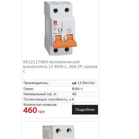
06121174R0 Автоматический
выключатель LS BKN-c, 40А 2P, кривая
C
LS Electric
Производитель:
Серия:
BKN-c
Номинальный ток, А:
40
Отключающая способность, кА:
6
Количество полюсов:
2
460
Подробнее
грн