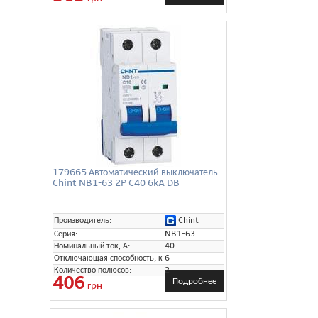
179665 Автоматический выключатель
Chint NB1-63 2P C40 6kA DB
Chint
Производитель:
Серия:
NB1-63
Номинальный ток, А:
40
Отключающая способность, кА:
6
Количество полюсов:
2
406
Подробнее
грн