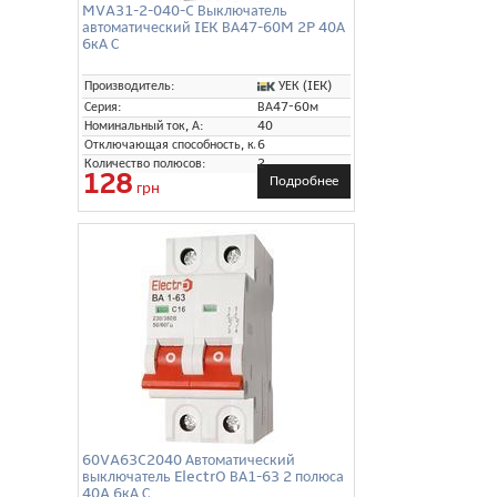
MVA31-2-040-C Выключатель
автоматический IEK ВА47-60M 2P 40А
6кА С
УЕК (IEK)
Производитель:
Серия:
ВА47-60м
Номинальный ток, А:
40
Отключающая способность, кА:
6
Количество полюсов:
2
128
Подробнее
грн
60VA63C2040 Автоматический
выключатель ElectrO ВА1-63 2 полюса
40A 6кА С