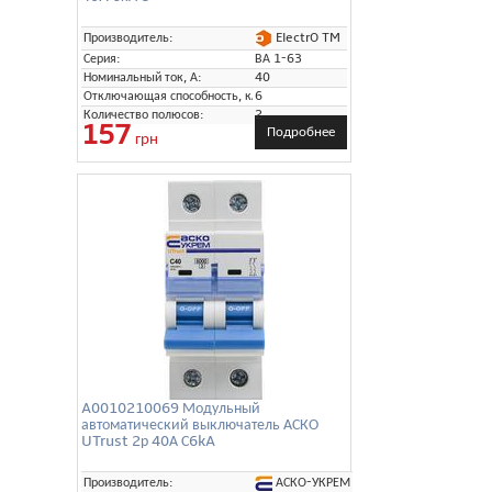
ElectrO TM
Производитель:
Серия:
ВА 1-63
Номинальный ток, А:
40
Отключающая способность, кА:
6
Количество полюсов:
2
157
Подробнее
грн
A0010210069 Модульный
автоматический выключатель АСКО
UTrust 2р 40А С6kA
АСКО-УКРЕМ
Производитель: