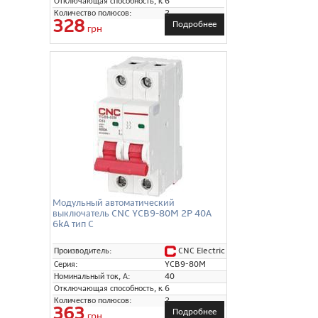
Отключающая способность, кА:
6
Количество полюсов:
2
328
Подробнее
грн
Модульный автоматический
выключатель CNC YCB9-80M 2P 40А
6kA тип C
CNC Electric
Производитель:
Серия:
YCB9-80M
Номинальный ток, А:
40
Отключающая способность, кА:
6
Количество полюсов:
2
363
Подробнее
грн