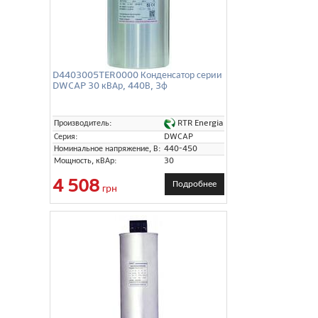
D4403005TER0000 Конденсатор серии
DWCAP 30 кВАр, 440В, 3ф
RTR Energia
Производитель:
Серия:
DWCAP
Номинальное напряжение, В:
440-450
Мощность, кВАр:
30
4 508
Подробнее
грн