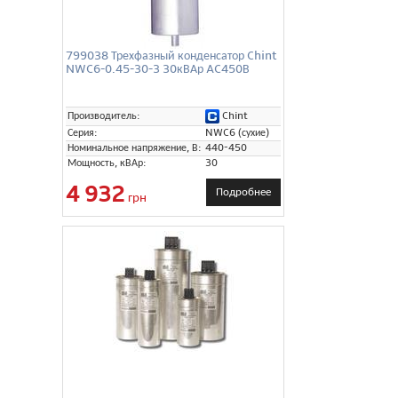
799038 Трехфазный конденсатор Chint
NWC6-0.45-30-3 30кВАр AC450В
Chint
Производитель:
Серия:
NWC6 (сухие)
Номинальное напряжение, В:
440-450
Мощность, кВАр:
30
4 932
Подробнее
грн