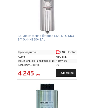
Конденсаторная батарея CNC NEO БКЭ
3Ф 0.44кВ 30кВАр
CNC Electric
Производитель:
Серия:
NEO БКЕ
Номинальное напряжение, В:
440-450
Мощность, кВАр:
30
4 245
Подробнее
грн