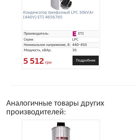
Конденсатор трехфазный LPC 30kVAr
(440V) ETI 4656765
ETI
Производитель:
Серия:
LPC
Номинальное напряжение, В:
440-450
Мощность, кВАр:
30
5 512
Подробнее
грн
Аналогичные товары других
производителей: