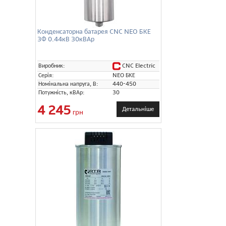
Конденсаторна батарея CNC NEO БКЕ
3Ф 0.44кВ 30кВАр
CNC Electric
Виробник:
Серія:
NEO БКЕ
Номінальна напруга, В:
440-450
Потужність, кВАр:
30
4 245
Детальніше
грн