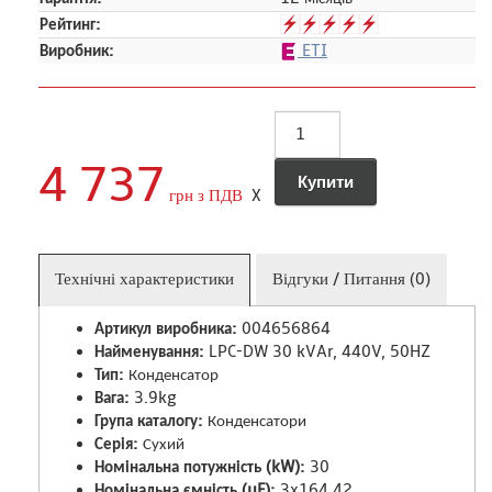
Рейтинг:
Виробник:
ETI
4 737
грн з ПДВ
X
Технічні характеристики
Відгуки / Питання (0)
Артикул виробника:
004656864
Найменування:
LPC-DW 30 kVAr, 440V, 50HZ
Тип:
Конденсатор
Вага:
3.9kg
Група каталогу:
Конденсатори
Серія:
Сухий
Номінальна потужність (kW):
30
Номінальна ємність (uF):
3x164,42