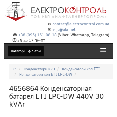
✉
contact@electrocontrol.com.ua
✉
el_c@ukr.net
☎
+38 (096) 161-08-18
(Viber, WhatsApp, Telegram)
з 9 до 17 ПН-ПТ
Toggle
Категорії і фільтри
navigat
⌂
Конденсатори КРП
Конденсатори крп ETI
Конденсатори крп ETI LPC-DW
4656864 Конденсаторная
батарея ETI LPC-DW 440V 30
kVAr