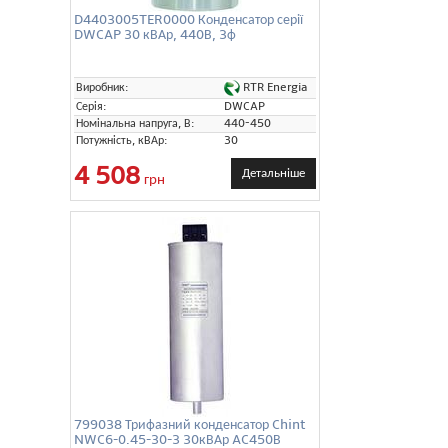
D4403005TER0000 Конденсатор серії
DWCAP 30 кВАр, 440В, 3ф
RTR Energia
Виробник:
Серія:
DWCAP
Номінальна напруга, В:
440-450
Потужність, кВАр:
30
4 508
Детальніше
грн
799038 Трифазний конденсатор Chint
NWC6-0.45-30-3 30кВАр AC450В