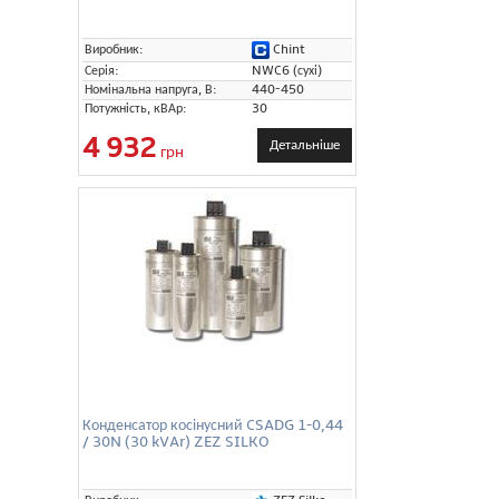
Chint
Виробник:
Серія:
NWC6 (сухі)
Номінальна напруга, В:
440-450
Потужність, кВАр:
30
4 932
Детальніше
грн
Конденсатор косінусний CSADG 1-0,44
/ 30N (30 kVAr) ZEZ SILKO