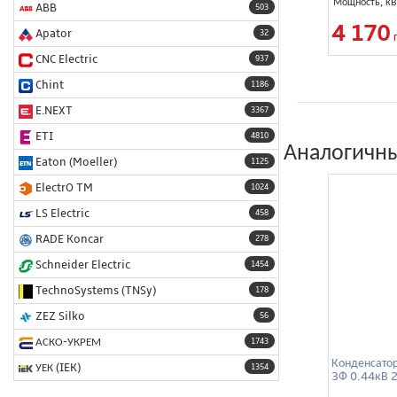
Мощность, кВ
ABB
503
4 170
Apator
32
CNC Electric
937
Chint
1186
E.NEXT
3367
ETI
4810
Аналогичны
Eaton (Moeller)
1125
ElectrO TM
1024
LS Electric
458
RADE Koncar
278
Schneider Electric
1454
TechnoSystems (TNSy)
178
ZEZ Silko
56
АСКО-УКРЕМ
1743
Конденсато
УЕК (IEK)
1354
3Ф 0.44кВ 