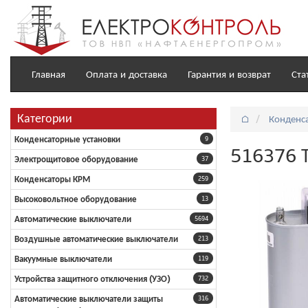
Главная
Оплата и доставка
Гарантия и возврат
Ста
Категории
⌂
Конденс
Конденсаторные установки
9
516376 Т
Электрощитовое оборудование
37
Конденсаторы КРМ
259
Высоковольтное оборудование
13
Автоматические выключатели
5694
Воздушные автоматические выключатели
213
Вакуумные выключатели
119
Устройства защитного отключения (УЗО)
732
Автоматические выключатели защиты
316