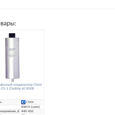
овары:
хфазный конденсатор Chint
25-3 25кВАр AC450В
Chint
ь:
NWC6 (сухие)
напряжение, В:
440-450