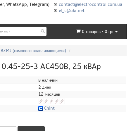
er, WhatsApp, Telegram)
✉
contact@electrocontrol.com.ua
✉
el_c@ukr.net
0
товаров -
0
грн
 BZMJ (самовосстанавливающиеся)
 0.45-25-3 AC450В, 25 кВАр
В наличии
2 дней
12 месяцев
Chint