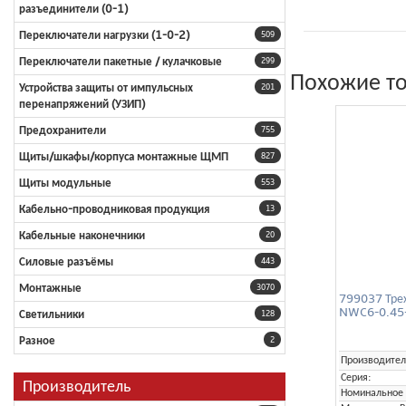
разъединители (0-1)
Переключатели нагрузки (1-0-2)
509
Переключатели пакетные / кулачковые
299
Похожие т
Устройства защиты от импульсных
201
перенапряжений (УЗИП)
Предохранители
755
Щиты/шкафы/корпуса монтажные ЩМП
827
Щиты модульные
553
Кабельно-проводниковая продукция
13
Кабельные наконечники
20
Силовые разъёмы
443
Монтажные
3070
799037 Тре
NWC6-0.45-
Светильники
128
Разное
2
Производител
Серия:
Производитель
Номинальное 