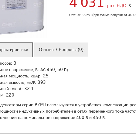
4 031
грн с НДС
X
Опт: 3628 грн (при сумме покупки от 40 
арактеристики
Отзывы / Вопросы (0)
люсов: 3
ное напряжение, В: АС 450, 50 Гц
ная мощность, кВАр: 25
ная емкость, мкФ: 393
ный ток, А: 32.1
мм: 220
денсаторы серии BZMJ используются в устройствах компенсации ре
ощности индуктивных потребителей в сетях переменного тока часто
олнении на номинальное напряжение 400 В и 450 В.