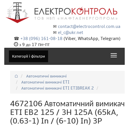
✉
contact@electrocontrol.com.ua
✉
el_c@ukr.net
☎
+38 (096) 161-08-18
(Viber, WhatsApp, Telegram)
з 9 до 17 ПН-ПТ
Toggle
Категорії і фільтри
navigat
⌂
Автоматичні вимикачі
Автоматичні вимикачі ETI
Автоматичні вимикачі ETI ETIBREAK 2
4672106 Автоматичний вимикач
ETI EB2 125 / 3H 125A (65kA,
(0.63-1) In / (6-10) In) 3P