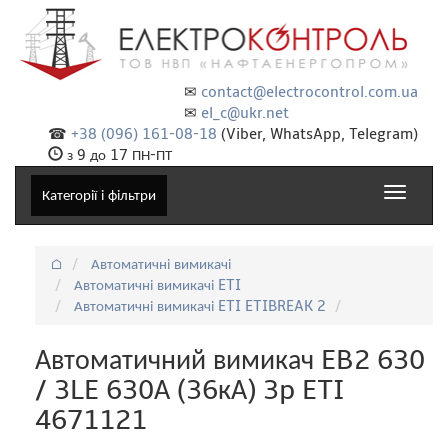
✉
contact@electrocontrol.com.ua
✉
el_c@ukr.net
☎
+38 (096) 161-08-18
(Viber, WhatsApp, Telegram)
з 9 до 17 ПН-ПТ
Toggle
Категорії і фільтри
navigat
⌂
Автоматичні вимикачі
Автоматичні вимикачі ETI
Автоматичні вимикачі ETI ETIBREAK 2
Автоматичний вимикач EB2 630
/ 3LE 630А (36кА) 3p ETI
4671121