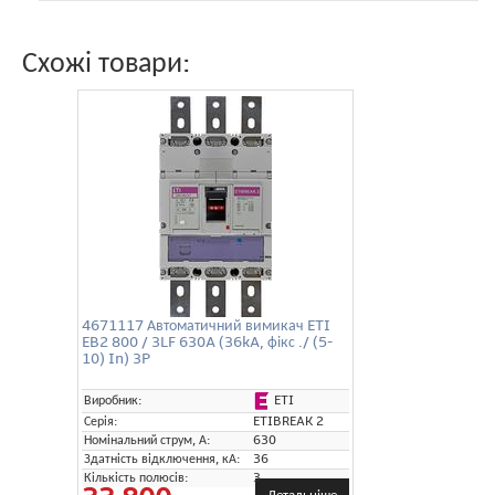
Схожі товари:
4671117 Автоматичний вимикач ETI
EB2 800 / 3LF 630A (36kA, фікс ./ (5-
10) In) 3P
ETI
Виробник:
Серія:
ETIBREAK 2
Номінальний струм, А:
630
Здатність відключення, кА:
36
Кількість полюсів:
3