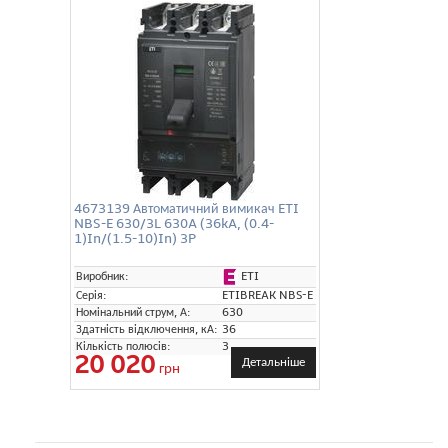
4673139 Автоматичний вимикач ETI
NBS-E 630/3L 630A (36kA, (0.4-
1)In/(1.5-10)In) 3P
ETI
Виробник:
Серія:
ETIBREAK NBS-E
Номінальний струм, А:
630
Здатність відключення, кА:
36
Кількість полюсів:
3
20 020
Детальніше
грн