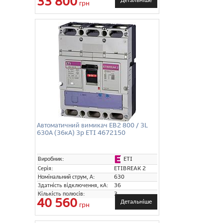
33 800
Детальніше
грн
Автоматичний вимикач EB2 800 / 3L
630А (36кА) 3p ETI 4672150
ETI
Виробник:
Серія:
ETIBREAK 2
Номінальний струм, А:
630
Здатність відключення, кА:
36
Кількість полюсів:
3
40 560
Детальніше
грн