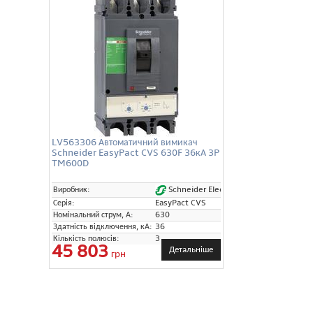
LV563306 Автоматичний вимикач
Schneider EasyPact CVS 630F 36кА 3P
TM600D
Schneider Electric
Виробник:
Серія:
EasyPact CVS
Номінальний струм, А:
630
Здатність відключення, кА:
36
Кількість полюсів:
3
45 803
Детальніше
грн