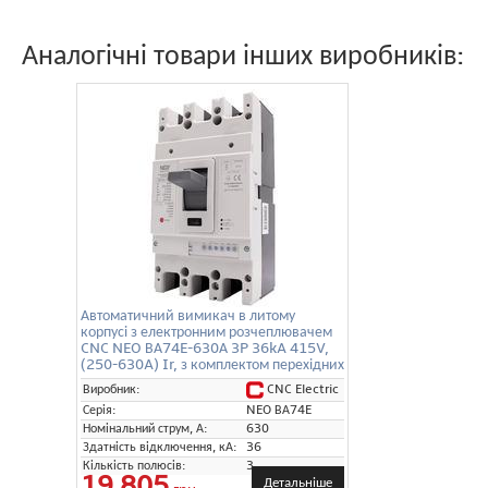
Аналогічні товари інших виробників:
Автоматичний вимикач в литому
корпусі з електронним розчеплювачем
CNC NEO ВА74E-630А 3P 36kA 415V,
(250-630A) Ir, з комплектом перехідних
шин
CNC Electric
Виробник:
Серія:
NEO ВА74E
Номінальний струм, А:
630
Здатність відключення, кА:
36
Кількість полюсів:
3
19 805
Детальніше