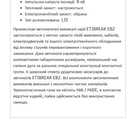
Імпульсна напруга ізоляції: 8 кВ
Тепловий захист: настроюється
Електромагнітний захист: обрана
Тип розчеплювача: LSI
Промислові автоматичні вимикачі серії ETIBREAK EB2
застосовуються з метою захисту ліній живлення, кабелів,
електродвигунів та іншого електротехнічного обладнання
від впливу струмів перевантаження і короткого
замикання. Дані автомати характеризуються
компактними габаритними розмірами, мінімальний час
гасіння дуги за рахунок спеціальної конструкції контактної
групи. Є широкий спектр додаткових аксесуарів до
автоматів ETIBREAK EB2. Всі компоненти автоматичних
вимикачів виконані з екологічно чистих матеріалів.
Термопластичная гума не містить РВВ / РВDE, в контактах
відсутня кадмій, пайка здійснюється без використання
свинцю.