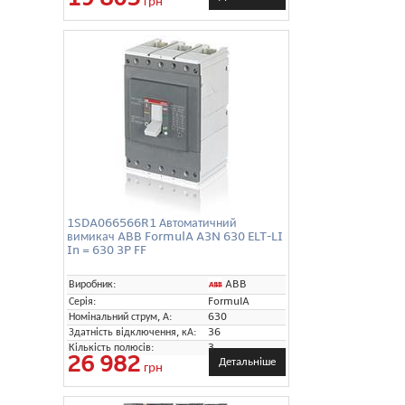
грн
1SDA066566R1 Автоматичний
вимикач ABB FormulA A3N 630 ELT-LI
In = 630 3P FF
ABB
Виробник:
Серія:
FormulA
Номінальний струм, А:
630
Здатність відключення, кА:
36
Кількість полюсів:
3
26 982
Детальніше
грн