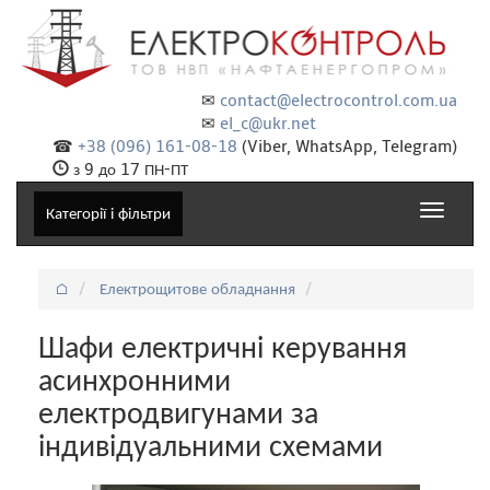
✉
contact@electrocontrol.com.ua
✉
el_c@ukr.net
☎
+38 (096) 161-08-18
(Viber, WhatsApp, Telegram)
з 9 до 17 ПН-ПТ
Toggle
Категорії і фільтри
navigat
⌂
Електрощитове обладнання
Шафи електричні керування
асинхронними
електродвигунами за
індивідуальними схемами