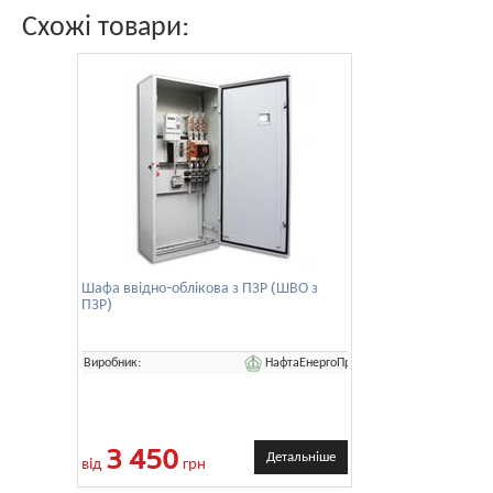
Схожі товари:
Шафа ввідно-облікова з ПЗР (ШВО з
ПЗР)
НафтаЕнергоПром
Виробник:
3 450
Детальніше
від
грн