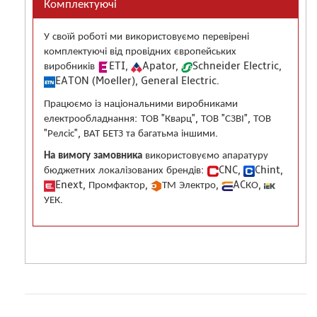
Комплектуючі
У своїй роботі ми використовуємо перевірені
комплектуючі від провідних європейських
виробників
ETI,
Apator,
Schneider Electric,
EATON (Moeller), General Electric.
Працюємо із національними виробниками
електрообладнання: ТОВ "Кварц", ТОВ "СЗВІ", ТОВ
"Релсіс", ВАТ БЕТЗ та багатьма іншими.
На вимогу замовника
використовуємо апаратуру
бюджетних локалізованих брендів:
CNC,
Chint,
Enext, Промфактор,
ТМ Электро,
ACКО,
УЕК.