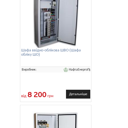
Шафа ввідно-облікова ШВО (Шафа
обліку ШО)
НафтаЕнергоПром
Виробник:
8 200
Детальніше
від
грн