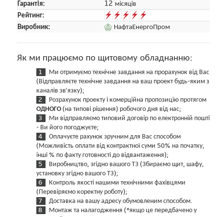
Гарантія:
12 місяців
Рейтинг:
Виробник:
НафтаЕнергоПром
Як ми працюємо по щитовому обладнанню:
Ми отримуємо технічне завдання на прорахунок від Вас
(Відправляєте технічне завдання на ваш проект будь-яким з
каналів зв'язку);
Розрахунок проекту і комерційна пропозицію протягом
ОДНОГО
(на типові рішення) робочого дня від нас;
Ми відправляємо типовий договір по електронній пошті
- Ви його погоджуєте;
Оплачуєте рахунок зручним для Вас способом
(Можливість оплати від контрактної суми 50% на початку,
інші % по факту готовності до відвантаження);
Виробництво, згідно вашого ТЗ (Збираємо щит, шафу,
установку згідно вашого ТЗ);
Контроль якості нашими технічними фахівцями
(Перевіряємо коректну роботу);
Доставка на вашу адресу обумовленим способом.
Монтаж та налагодження (*якщо це передбачено у