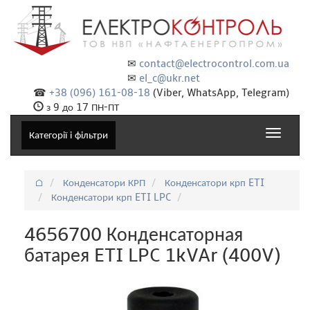
✉
contact@electrocontrol.com.ua
✉
el_c@ukr.net
☎
+38 (096) 161-08-18
(Viber, WhatsApp, Telegram)
з 9 до 17 ПН-ПТ
Toggle
Категорії і фільтри
navigat
⌂
Конденсатори КРП
Конденсатори крп ETI
Конденсатори крп ETI LPC
4656700 Конденсаторная
батарея ETI LPC 1kVAr (400V)