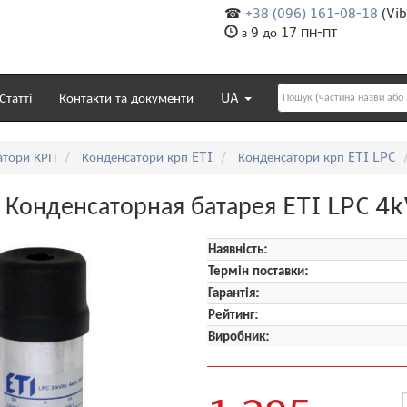
☎
+38 (096) 161-08-18
(Vib
з 9 до 17 ПН-ПТ
Статті
Контакти та документи
UA
атори КРП
Конденсатори крп ETI
Конденсатори крп ETI LPC
Конденсаторная батарея ETI LPC 4k
Наявність:
Термін поставки:
Гарантія:
Рейтинг:
Виробник: