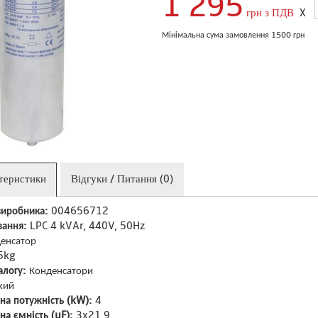
1 295
грн з ПДВ
X
Мінімальна сума замовлення 1500 грн
ктеристики
Відгуки / Питання (0)
виробника:
004656712
ання:
LPC 4 kVAr, 440V, 50Hz
енсатор
5kg
алогу:
Конденсатори
хий
на потужність (kW):
4
а ємність (uF):
3x21,9