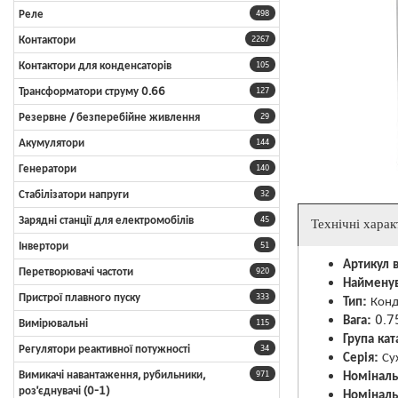
Реле
498
Контактори
2267
Контактори для конденсаторів
105
Трансформатори струму 0.66
127
Резервне / безперебійне живлення
29
Акумулятори
144
Генератори
140
Стабілізатори напруги
32
Зарядні станції для електромобілів
45
Технічні хара
Інвертори
51
Артикул 
Перетворювачі частоти
920
Найменув
Пристрої плавного пуску
333
Тип:
Конд
Вага:
0.7
Вимірювальні
115
Група кат
Регулятори реактивної потужності
34
Серія:
Су
Номіналь
Вимикачі навантаження, рубильники,
971
роз'єднувачі (0-1)
Номінальн