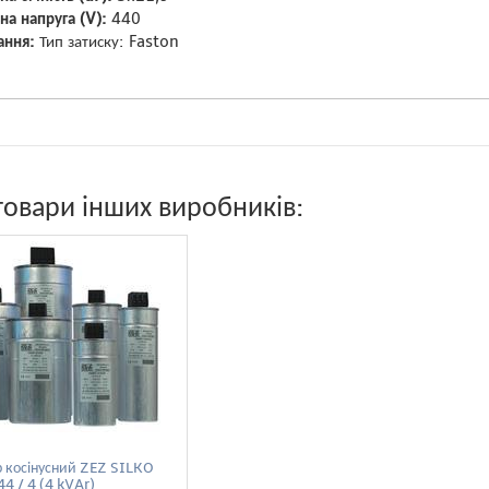
на напруга (V):
440
ання:
Тип затиску: Faston
товари інших виробників:
 косінусний ZEZ SILKO
4 / 4 (4 kVAr)