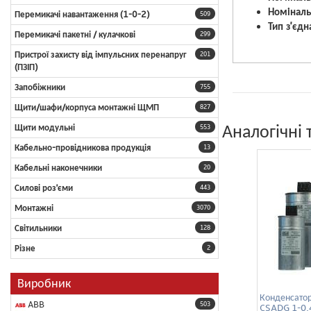
Номіналь
Перемикачі навантаження (1-0-2)
509
Тип з'єдн
Перемикачі пакетні / кулачкові
299
Пристрої захисту від імпульсних перенапруг
201
(ПЗІП)
Запобіжники
755
Щити/шафи/корпуса монтажні ЩМП
827
Аналогічні 
Щити модульні
553
Кабельно-провідникова продукція
13
Кабельні наконечники
20
Силові роз'єми
443
Монтажні
3070
Світильники
128
Різне
2
Виробник
Конденсатор
ABB
503
CSADG 1-0,4