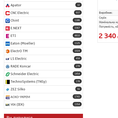
Apator
32
Виробник:
CNC Electric
937
Серія:
Chint
1186
Номінальна на
Потужність, к
E.NEXT
3367
2 340
ETI
4810
Eaton (Moeller)
1125
ElectrO TM
1024
LS Electric
458
RADE Koncar
278
Schneider Electric
1454
TechnoSystems (TNSy)
178
ZEZ Silko
56
АСКО-УКРЕМ
1743
УЕК (IEK)
1354
Ви дивилися