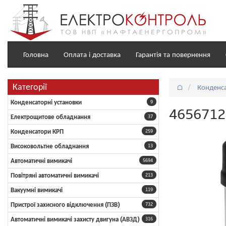
Головна
Оплата і доставка
Гарантія та повернення
Категорії
⌂
Конденс
Конденсаторні установки
9
4656712 
Електрощитове обладнання
37
Конденсатори КРП
259
Високовольтне обладнання
13
Автоматичні вимикачі
5694
Повітряні автоматичні вимикачі
213
Вакуумні вимикачі
119
Пристрої захисного відключення (ПЗВ)
732
Автоматичні вимикачі захисту двигуна (АВЗД)
316