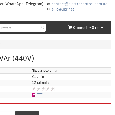
er, WhatsApp, Telegram)
✉
contact@electrocontrol.com.ua
✉
el_c@ukr.net
0
товарів -
0
грн
VAr (440V)
Під замовлення
21 днів
12 місяців
ETI