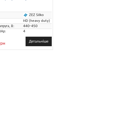
ZEZ Silko
HD (heavy duty)
пруга, В:
440-450
ВАр:
4
Детальніше
грн