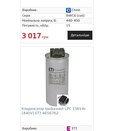
Chint
Виробник:
Серія:
NWC6 (сухі)
Номінальна напруга, В:
440-450
Потужність, кВАр:
15
3 017
Детальніше
грн
Конденсатор трифазний LPC 15kVAr
(440V) ETI 4656762
ETI
Виробник: