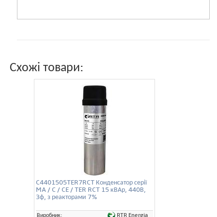
Схожі товари:
C4401505TER7RCT Конденсатор серії
MA / C / CE / TER RCT 15 кВАр, 440В,
3ф, з реакторами 7%
RTR Energia
Виробник: