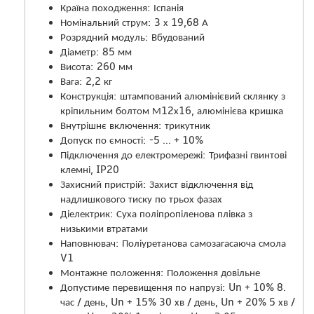
Країна походження: Іспанія
Номінальний струм: 3 х 19,68 А
Розрядний модуль: Вбудований
Діаметр: 85 мм
Висота: 260 мм
Вага: 2,2 кг
Конструкція: штампований алюмінієвий склянку з
кріпильним болтом М12х16, алюмінієва кришка
Внутрішнє включення: трикутник
Допуск по ємності: -5 ... + 10%
Підключення до електромережі: Трифазні гвинтові
клемні, IP20
Захисний пристрій: Захист відключення від
надлишкового тиску по трьох фазах
Діелектрик: Суха поліпропіленова плівка з
низькими втратами
Наповнювач: Поліуретанова самозагасаюча смола
V1
Монтажне положення: Положення довільне
Допустиме перевищення по напрузі: Un + 10% 8.
час / день, Un + 15% 30 хв / день, Un + 20% 5 хв /