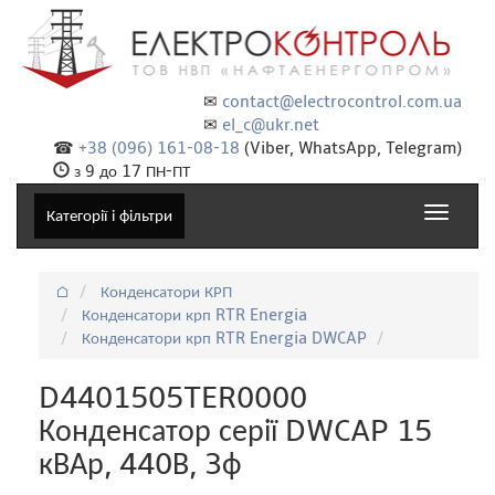
✉
contact@electrocontrol.com.ua
✉
el_c@ukr.net
☎
+38 (096) 161-08-18
(Viber, WhatsApp, Telegram)
з 9 до 17 ПН-ПТ
Toggle
Категорії і фільтри
navigat
⌂
Конденсатори КРП
Конденсатори крп RTR Energia
Конденсатори крп RTR Energia DWCAP
D4401505TER0000
Конденсатор серії DWCAP 15
кВАр, 440В, 3ф