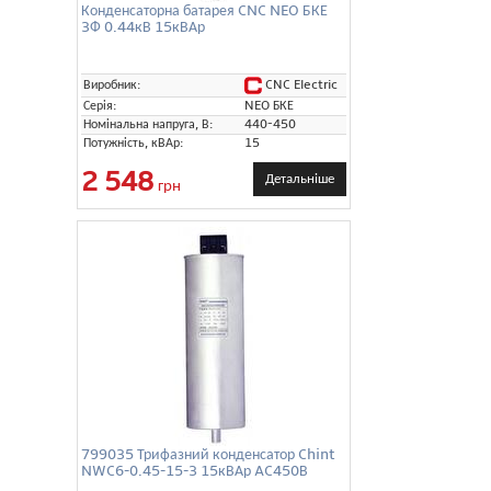
Конденсаторна батарея CNC NEO БКЕ
3Ф 0.44кВ 15кВАр
CNC Electric
Виробник:
Серія:
NEO БКЕ
Номінальна напруга, В:
440-450
Потужність, кВАр:
15
2 548
Детальніше
грн
799035 Трифазний конденсатор Chint
NWC6-0.45-15-3 15кВАр AC450В