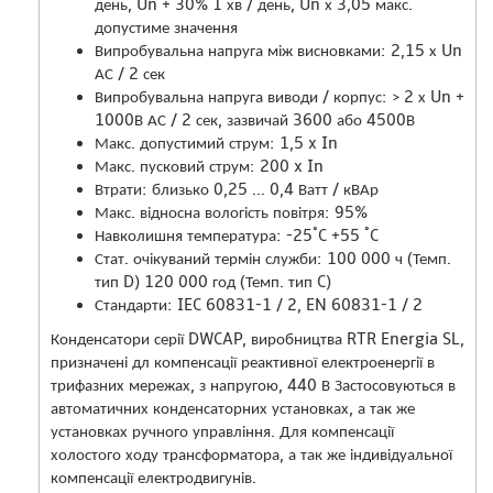
день, Un + 30% 1 хв / день, Un х 3,05 макс.
допустиме значення
Випробувальна напруга між висновками: 2,15 х Un
АС / 2 сек
Випробувальна напруга виводи / корпус: ˃ 2 х Un +
1000В АС / 2 сек, зазвичай 3600 або 4500В
Макс. допустимий струм: 1,5 x In
Макс. пусковий струм: 200 x In
Втрати: близько 0,25 ... 0,4 Ватт / кВАр
Макс. відносна вологість повітря: 95%
Навколишня температура: -25˚C +55 ˚C
Стат. очікуваний термін служби: 100 000 ч (Темп.
тип D) 120 000 год (Темп. тип C)
Стандарти: IEC 60831-1 / 2, EN 60831-1 / 2
Конденсатори серії DWCAP, виробництва RTR Energia SL,
призначені дл компенсації реактивної електроенергії в
трифазних мережах, з напругою, 440 В Застосовуються в
автоматичних конденсаторних установках, а так же
установках ручного управління. Для компенсації
холостого ходу трансформатора, а так же індивідуальної
компенсації електродвигунів.