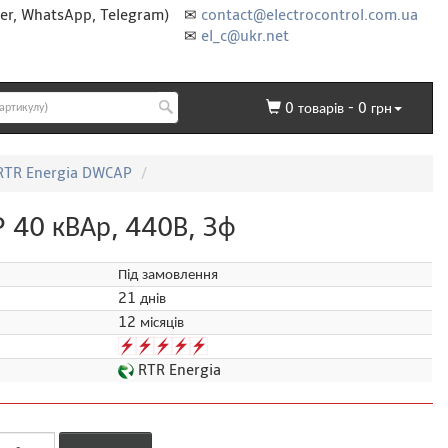
er, WhatsApp, Telegram)
✉
contact@electrocontrol.com.ua
✉
el_c@ukr.net
0
товарів -
0
грн
 RTR Energia DWCAP
40 кВАр, 440В, 3ф
Під замовлення
21 днів
12 місяців
RTR Energia