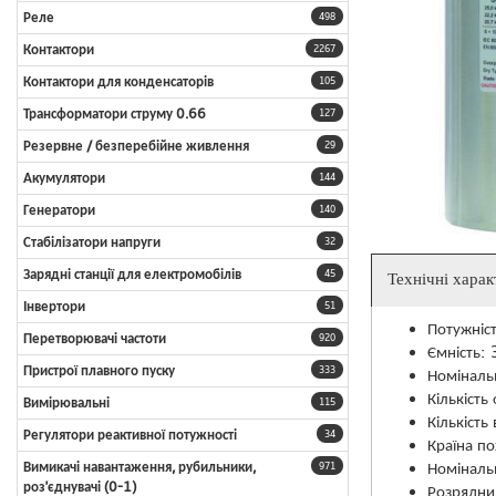
Реле
498
Контактори
2267
Контактори для конденсаторів
105
Трансформатори струму 0.66
127
Резервне / безперебійне живлення
29
Акумулятори
144
Генератори
140
Стабілізатори напруги
32
Зарядні станції для електромобілів
45
Технічні хара
Інвертори
51
Потужніс
Перетворювачі частоти
920
Ємність:
Пристрої плавного пуску
333
Номіналь
Кількість
Вимірювальні
115
Кількість
Регулятори реактивної потужності
34
Країна по
Номіналь
Вимикачі навантаження, рубильники,
971
роз'єднувачі (0-1)
Розрядни