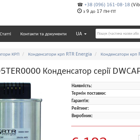
☎
+38 (096) 161-08-18
(Vib
з 9 до 17 ПН-ПТ
Статті
Контакти та документи
UA
атори КРП
Конденсатори крп RTR Energia
Конденсатори крп
TER0000 Конденсатор серії DWCAP 
Наявність:
Термін поставки:
Гарантія:
Рейтинг:
Виробник: