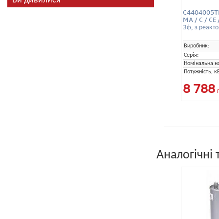
C4404005TE
MA / C / CE
3ф, з реакт
Виробник:
Серія:
Номінальна на
Потужність, к
8 788
Аналогічні 