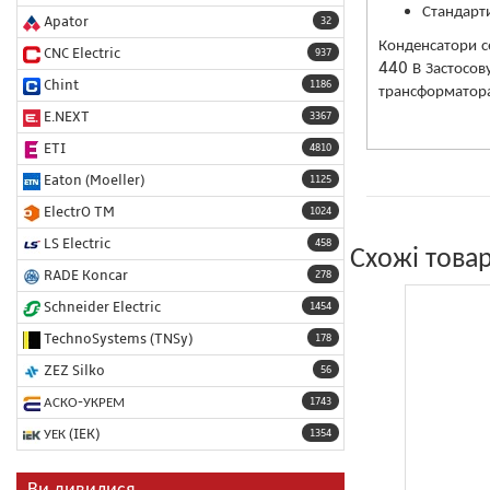
Стандарт
Apator
32
Конденсатори с
CNC Electric
937
440 В Застосов
Chint
1186
трансформатора,
E.NEXT
3367
ETI
4810
Eaton (Moeller)
1125
ElectrO TM
1024
LS Electric
458
Схожі това
RADE Koncar
278
Schneider Electric
1454
TechnoSystems (TNSy)
178
ZEZ Silko
56
АСКО-УКРЕМ
1743
УЕК (IEK)
1354
Ви дивилися