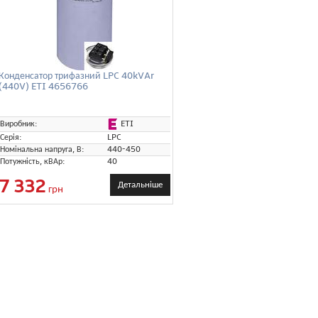
Конденсатор трифазний LPC 40kVAr
(440V) ETI 4656766
ETI
Виробник:
Серія:
LPC
Номінальна напруга, В:
440-450
Потужність, кВАр:
40
7 332
Детальніше
грн