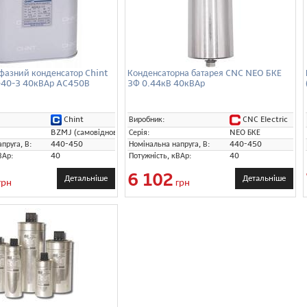
фазний конденсатор Chint
Конденсаторна батарея CNC NEO БКЕ
40-3 40кВАр AC450В
3Ф 0.44кВ 40кВАр
Chint
CNC Electric
Виробник:
BZMJ (самовідновлювальні)
Серія:
NEO БКЕ
пруга, В:
440-450
Номінальна напруга, В:
440-450
ВАр:
40
Потужність, кВАр:
40
6 102
Детальніше
Детальніше
грн
грн