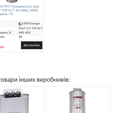
R7RCT Конденсатор серії
 / TER RCT 40 кВАр, 440В,
орами 7%
RTR Energia
MA/C/CE TER RCT
пруга, В:
440-450
ВАр:
40
Детальніше
грн
товари інших виробників: