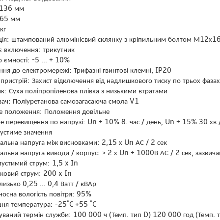
 136 мм
265 мм
кг
ція: штампований алюмінієвий склянку з кріпильним болтом М12х16
є включення: трикутник
 ємності: -5 ... + 10%
ня до електромережі: Трифазні гвинтові клемні, IP20
пристрій: Захист відключення від надлишкового тиску по трьох фазах
к: Суха поліпропіленова плівка з низькими втратами
ач: Поліуретанова самозагасаюча смола V1
 положення: Положення довільне
 перевищення по напрузі: Un + 10% 8. час / день, Un + 15% 30 хв /
пустиме значення
альна напруга між висновками: 2,15 х Un АС / 2 сек
альна напруга виводи / корпус: ˃ 2 х Un + 1000В АС / 2 сек, зазви
пустимий струм: 1,5 x In
сковий струм: 200 x In
лизько 0,25 ... 0,4 Ватт / кВАр
носна вологість повітря: 95%
ня температура: -25˚C +55 ˚C
куваний термін служби: 100 000 ч (Темп. тип D) 120 000 год (Темп. т