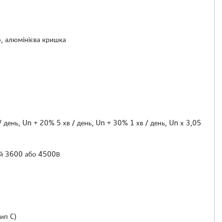
, алюмінієва кришка
 день, Un + 20% 5 хв / день, Un + 30% 1 хв / день, Un х 3,05
чай 3600 або 4500В
ип C)