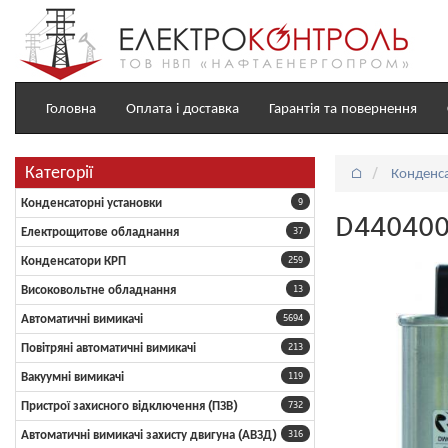
Головна
Оплата і доставка
Гарантія та повернення
Категорії
⌂
Конденс
Конденсаторні установки
9
D4404005
Електрощитове обладнання
37
Конденсатори КРП
259
Високовольтне обладнання
13
Автоматичні вимикачі
5694
Повітряні автоматичні вимикачі
213
Вакуумні вимикачі
119
Пристрої захисного відключення (ПЗВ)
732
Автоматичні вимикачі захисту двигуна (АВЗД)
316