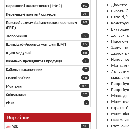
Діаметр:
Перемикачі навантаження (1-0-2)
509
Висота: 
Перемикачі пакетні / кулачкові
299
Вага: 4,2 
Конструк
Пристрої захисту від імпульсних перенапруг
201
(ПЗІП)
Внутрішн
Допуск по
Запобіжники
755
Підключен
Щити/шафи/корпуса монтажні ЩМП
827
Захисний 
Діелектри
Щити модульні
553
Наповнюв
Кабельно-провідникова продукція
13
Монтажне
Кабельні наконечники
20
Допустиме
макс. до
Силові роз'єми
443
Випробув
Монтажні
3070
Випробув
Світильники
Макс. до
128
Макс. пу
Різне
2
Втрати: б
Макс. від
Виробник
Навколиш
Стат. очі
ABB
503