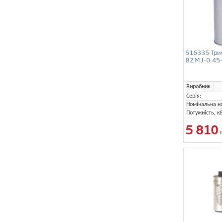
516335 Три
BZMJ-0.45-
Виробник:
Серія:
Номінальна на
Потужність, к
5 810