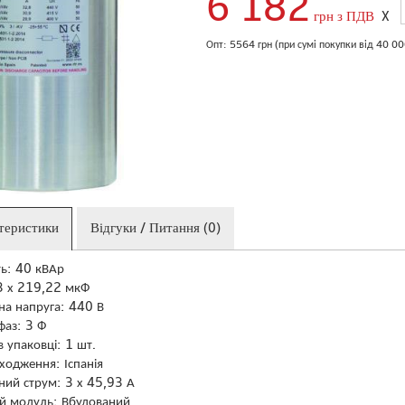
6 182
грн з ПДВ
X
Опт: 5564 грн (при сумі покупки від 40 0
ктеристики
Відгуки / Питання (0)
ть: 40 кВАр
 3 х 219,22 мкФ
на напруга: 440 В
 фаз: 3 Ф
 в упаковці: 1 шт.
ходження: Іспанія
ний струм: 3 х 45,93 А
й модуль: Вбудований