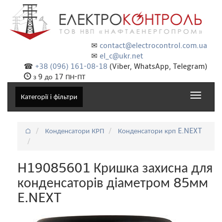
✉
contact@electrocontrol.com.ua
✉
el_c@ukr.net
☎
+38 (096) 161-08-18
(Viber, WhatsApp, Telegram)
з 9 до 17 ПН-ПТ
Toggle
Категорії і фільтри
navigat
⌂
Конденсатори КРП
Конденсатори крп E.NEXT
H19085601 Кришка захисна для
конденсаторів діаметром 85мм
E.NEXT