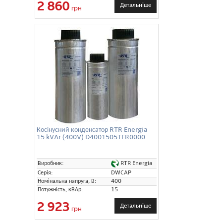
2 860
Детальніше
грн
Косінусний конденсатор RTR Energia
15 kVAr (400V) D4001505TER0000
RTR Energia
Виробник:
Серія:
DWCAP
Номінальна напруга, В:
400
Потужність, кВАр:
15
2 923
Детальніше
грн