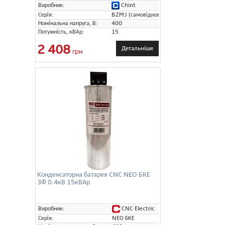
Chint
Виробник:
Серія:
BZMJ (самовідновлювальні)
Номінальна напруга, В:
400
Потужність, кВАр:
15
2 408
Детальніше
грн
Конденсаторна батарея CNC NEO БКЕ
3Ф 0.4кВ 15кВАр
CNC Electric
Виробник:
Серія:
NEO БКЕ