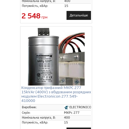
Номінальна напруга, В:
400
Потужність, кВАр:
15
2 548
Детальніше
грн
Конденсатор трифазний МКРС 277
15kVAr (400V) з вбудованим розрядних
модулем Electronicon 277.549-
410000
ELECTRONICON
Виробник:
Серія:
MKPc 277
Номінальна напруга, В:
400
Потужність, кВАр:
15