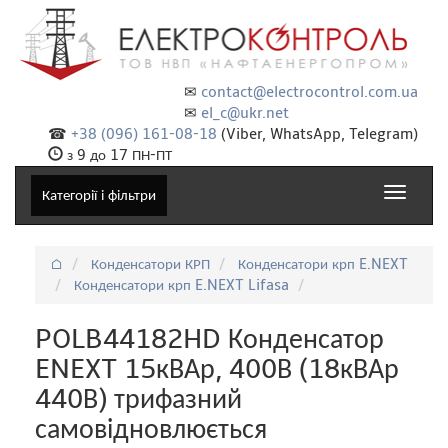
✉
contact@electrocontrol.com.ua
✉
el_c@ukr.net
☎
+38 (096) 161-08-18
(Viber, WhatsApp, Telegram)
з 9 до 17 ПН-ПТ
Toggle
Категорії і фільтри
navigat
⌂
Конденсатори КРП
Конденсатори крп E.NEXT
Конденсатори крп E.NEXT Lifasa
POLB44182HD Конденсатор
ENEXT 15кВАр, 400В (18кВАр
440В) трифазний
самовідновлюється