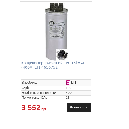
Конденсатор трифазний LPC 15kVAr
(400V) ETI 4656752
ETI
Виробник:
Серія:
LPC
Номінальна напруга, В:
400
Потужність, кВАр:
15
3 552
Детальніше
грн