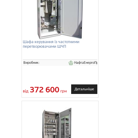
Шафа керування із частотними
перетворювачами ШЧП
НафтаЕнергоПром
Виробник:
372 600
Детальніше
від
грн