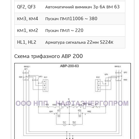
QF2, QF3
Автоматичний вимикач 3р 6А ВМ 63
2
КМ3, КМ4
Пускач ПМЛ11006 ~ 380
2
КМ1, КМ2
Пускач ПМЛ ~ 220
2
HL1, HL2
Арматура сигнальна 22мм S224К
2
Схема трифазного АВР 200