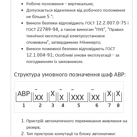
Робоче положення - вертикальне;
Допускається відхилення від робочого положення
не більше 5 °;
Вимоги безпеки відповідають ГОСТ 12.2.007.0-75 і
ГОСТ 22789-94, а також вимогам "ПУЕ", "Правил
технічної експлуатації електроустановок
споживача", затверджених Міненерго;
Вимоги пожежної безпеки відповідають ГОСТ
12.1.004-91; Особливі умови експлуатації - за
погодженням із замовником.
Структура умовного позначення шаф АВР:
-
-
-
-
АВР
X
X
X
XX
X
XXX
XX
1
2
3
4
5
6
7
8
Пристрій автоматичного перемикання живлення на
резерв;
Тип пристрою комутації та блоку автоматики: