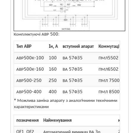
Комплектуючі АВР 500:
Тип АВР
Iн, А
вступний апарат
Коммутаційне ап
АВР500К-100
100
ВА 57Ф35
ПМЛ5502 *
АВР500К-160
160
ВА 57Ф35
ПМЛ6502 *
АВР500-250
250
ВА 57Ф35
ПМЛ 7500 *
АВР500-400
400
ВА 57Ф35
ПМЛ 8500 *
* Можлива заміна апарату з аналогічними технічними
характеристиками
позначення
Найменування
кількіст
QF1, QF2,
Автоматичний вимикач ВА 3р
2