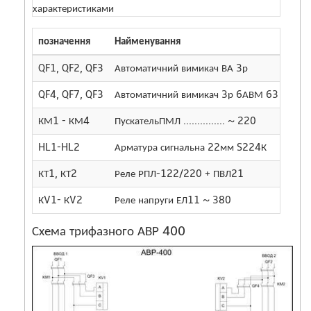
характеристиками
позначення
Найменування
кіль
QF1, QF2, QF3
Автоматичний вимикач ВА 3р
3
QF4, QF7, QF3
Автоматичний вимикач 3р 6АВМ 63
3
КМ1 - КМ4
ПускательПМЛ ............... ~ 220
2
HL1-HL2
Арматура сигнальна 22мм S224К
4
КТ1, КТ2
Реле РПЛ-122/220 + ПВЛ21
3
КV1- КV2
Реле напруги ЕЛ11 ~ 380
3
Схема трифазного АВР 400