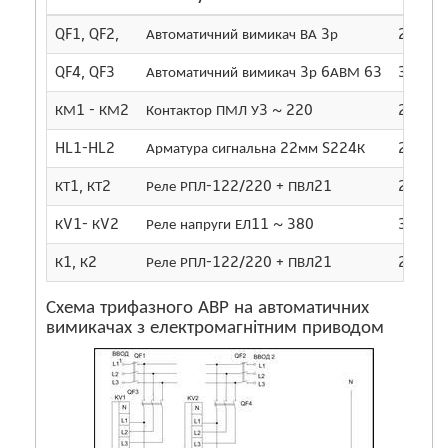
QF1, QF2,
Автоматичний вимикач ВА 3р
2
QF4, QF3
Автоматичний вимикач 3р 6АВМ 63
3
КМ1 - КМ2
Контактор ПМЛ У3 ~ 220
2
HL1-HL2
Арматура сигнальна 22мм S224К
2
КТ1, КТ2
Реле РПЛ-122/220 + ПВЛ21
2
КV1- КV2
Реле напруги ЕЛ11 ~ 380
3
К1, К2
Реле РПЛ-122/220 + ПВЛ21
2
Схема трифазного АВР на автоматичних
вимикачах з електромагнітним приводом