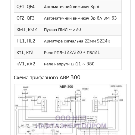
QF1, QF4
Автоматичний вимикач 3р А
2
QF2, QF3
Автоматичний вимикач 3р 6А ВМ-63
2
КМ1, КМ2
Пускач ПМЛ ~ 220
1
HL1, HL2
Арматура сигнальна 22мм S224К
2
КТ1, КТ2
Реле РПЛ-122/220 + ПВЛ21
2
КV1, КV2
Реле напруги ЕЛ11 ~ 380
2
Схема трифазного АВР 300