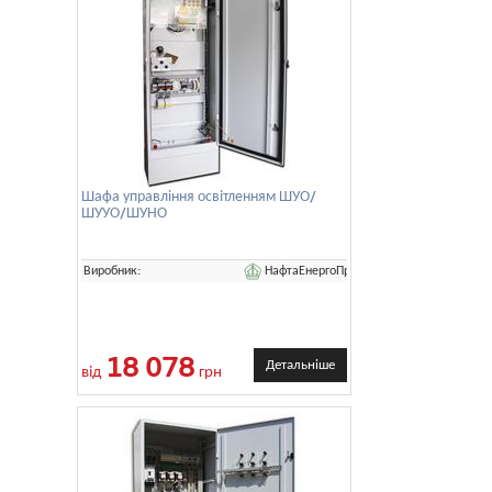
Шафа управління освітленням ШУО/
ШУУО/ШУНО
НафтаЕнергоПром
Виробник:
18 078
Детальніше
від
грн