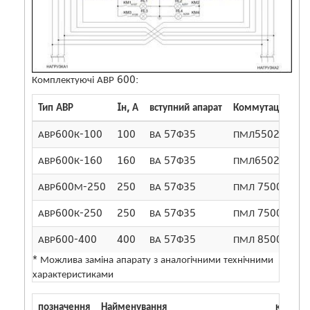
Комплектуючі АВР 600:
Тип АВР
Iн, А
вступний апарат
Коммутаційне а
АВР600К-100
100
ВА 57Ф35
ПМЛ5502 *
АВР600К-160
160
ВА 57Ф35
ПМЛ6502 *
АВР600М-250
250
ВА 57Ф35
ПМЛ 7500 *
АВР600К-250
250
ВА 57Ф35
ПМЛ 7500 *
АВР600-400
400
ВА 57Ф35
ПМЛ 8500 *
* Можлива заміна апарату з аналогічними технічними
характеристиками
позначення
Найменування
кількіст