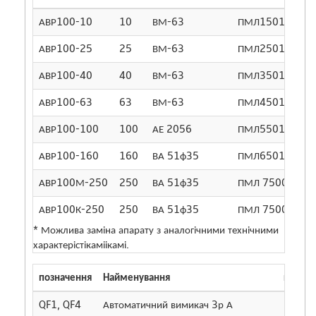
АВР100-10
10
ВМ-63
ПМЛ1501
АВР100-25
25
ВМ-63
ПМЛ2501
АВР100-40
40
ВМ-63
ПМЛ3501
АВР100-63
63
ВМ-63
ПМЛ4501
АВР100-100
100
АЕ 2056
ПМЛ5501 *
АВР100-160
160
ВА 51ф35
ПМЛ6501 *
АВР100М-250
250
ВА 51ф35
ПМЛ 7500 *
АВР100К-250
250
ВА 51ф35
ПМЛ 7500 *
* Можлива заміна апарату з аналогічними технічними
характерістікаміікамі.
позначення
Найменування
кількіс
QF1, QF4
Автоматичний вимикач 3р А
2