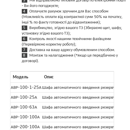
Ми відправляємо типовий договір по електронній пошті
- Ви його погоджуєте;
Оплачуєте рахунок зручним для Вас способом
(Можливість оплати від контрактної суми 50% на початку,
інші % по факту готовності до відвантаження);
Виробництво, згідно вашого ТЗ (Збираємо щит, шафу,
установку згідно вашого ТЗ);
Контроль якості нашими технічними фахівцями
(Перевіряємо коректну роботу);
Доставка на вашу адресу обумовленим способом.
Монтаж та налагодження (*якщо це передбачено у
договорі).
Модель
Опис
АВР-100-1-25А
Шафа автоматичного введення резерву, компл
АВР-100-25А
Шафа автоматичного введення резерву, компл
АВР-100-63А
Шафа автоматичного введення резерву, компл
АВР-100-100А
Шафа автоматичного введення резерву, компл
АВР-200-100А
Шафа автоматичного введення резерву, компл