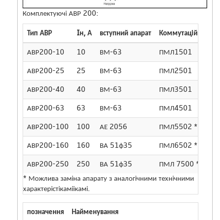
Комплектуючі АВР 200:
Тип АВР
Iн, А
вступний апарат
Коммутаційне апа
АВР200-10
10
ВМ-63
ПМЛ1501
АВР200-25
25
ВМ-63
ПМЛ2501
АВР200-40
40
ВМ-63
ПМЛ3501
АВР200-63
63
ВМ-63
ПМЛ4501
АВР200-100
100
АЕ 2056
ПМЛ5502 *
АВР200-160
160
ВА 51ф35
ПМЛ6502 *
АВР200-250
250
ВА 51ф35
ПМЛ 7500 *
* Можлива заміна апарату з аналогічними технічними
характерістікаміікамі.
позначення
Найменування
кількіс