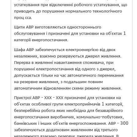
устаткування при відключенні робочого устаткування, що
приводить до порушення нормального технологічного
проц сса.
Щити АВР виготовляються одностороннього
обслуговування і призначені для установки на об'єктах 1
категорії енергопостачання.
Шафа АВР забезпечується електроенергією від двох
незалежних, взаємно резервуються джерел живлення.
Перерва в живленні навантаження споживача, при
порушенні електропостачання від одного з джерел,
допускається тільки на час автоматичного перемикання
на резервне живлення, з подальшим повним
автоматичним відновленням схеми режиму живлення.
Пристрої АВР - ХХХ - ХХХ призначені для установки на
об'єктах особливої ​​групи електроприймачів 1 категорії,
безперебійна робота яких необхідна для безаварійного
енергопостачання виробничих, комунально-побутових,
банківських і інших об'єктів енергоспоживання. АВР - 300
забезпечуються додатковим живленням від третього
незалежного взаємно резервує джерела живлення. В