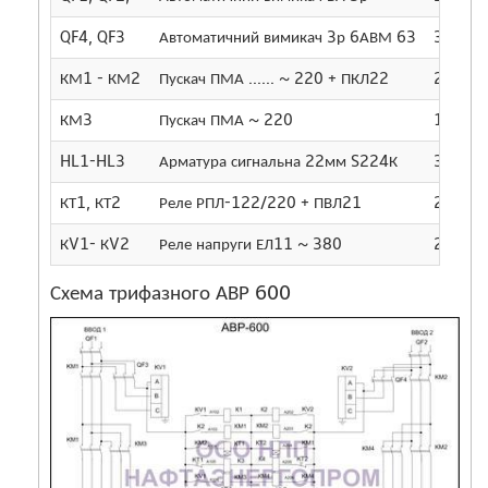
QF4, QF3
Автоматичний вимикач 3р 6АВМ 63
3
КМ1 - КМ2
Пускач ПМА ...... ~ 220 + ПКЛ22
2
КМ3
Пускач ПМА ~ 220
1
HL1-HL3
Арматура сигнальна 22мм S224К
3
КТ1, КТ2
Реле РПЛ-122/220 + ПВЛ21
2
КV1- КV2
Реле напруги ЕЛ11 ~ 380
2
Схема трифазного АВР 600