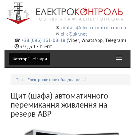
✉
contact@electrocontrol.com.ua
✉
el_c@ukr.net
☎
+38 (096) 161-08-18
(Viber, WhatsApp, Telegram)
з 9 до 17 ПН-ПТ
Toggle
Категорії і фільтри
navigat
⌂
Електрощитове обладнання
Щит (шафа) автоматичного
перемикання живлення на
резерв АВР