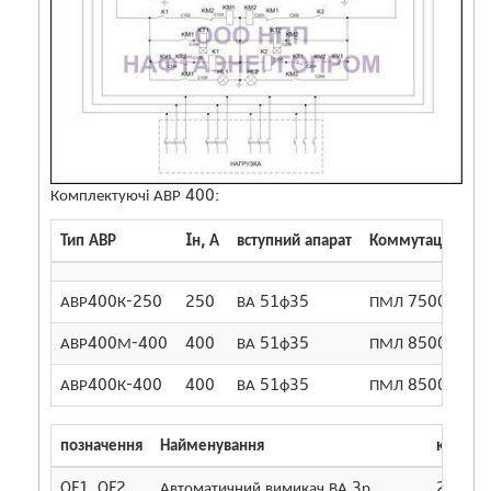
Комплектуючі АВР 400:
Тип АВР
Iн, А
вступний апарат
Коммутаційне а
АВР400К-250
250
ВА 51ф35
ПМЛ 7500
АВР400М-400
400
ВА 51ф35
ПМЛ 8500
АВР400К-400
400
ВА 51ф35
ПМЛ 8500
позначення
Найменування
кількіст
QF1, QF2,
Автоматичний вимикач ВА 3р
2