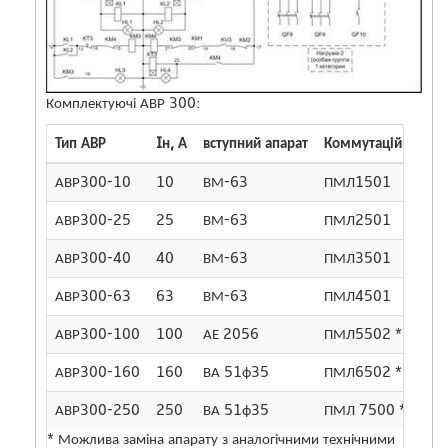
Комплектуючі АВР 300:
Тип АВР
Iн, А
вступний апарат
Коммутаційне апа
АВР300-10
10
ВМ-63
ПМЛ1501
АВР300-25
25
ВМ-63
ПМЛ2501
АВР300-40
40
ВМ-63
ПМЛ3501
АВР300-63
63
ВМ-63
ПМЛ4501
АВР300-100
100
АЕ 2056
ПМЛ5502 *
АВР300-160
160
ВА 51ф35
ПМЛ6502 *
АВР300-250
250
ВА 51ф35
ПМЛ 7500 *
* Можлива заміна апарату з аналогічними технічними