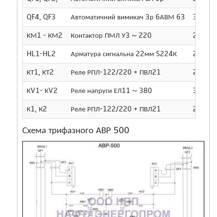
QF4, QF3
Автоматичний вимикач 3р 6АВМ 63
3
КМ1 - КМ2
Контактор ПМЛ У3 ~ 220
2
HL1-HL2
Арматура сигнальна 22мм S224К
2
КТ1, КТ2
Реле РПЛ-122/220 + ПВЛ21
2
КV1- КV2
Реле напруги ЕЛ11 ~ 380
3
К1, К2
Реле РПЛ-122/220 + ПВЛ21
2
Схема трифазного АВР 500