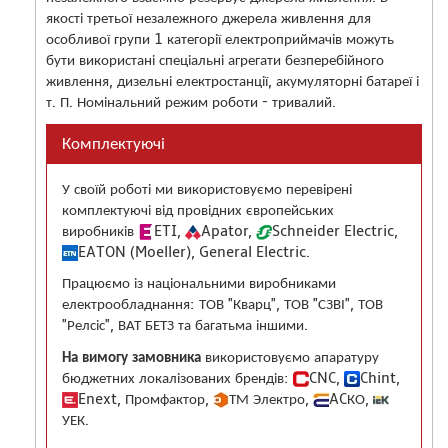
якості третьої незалежного джерела живлення для
особливої ​​групи 1 категорії електроприймачів можуть
бути використані спеціальні агрегати безперебійного
живлення, дизельні електростанції, акумуляторні батареї і
т. П. Номінальний режим роботи - тривалий.
Комплектуючі
У своїй роботі ми використовуємо перевірені
комплектуючі від провідних європейських
виробників
ETI,
Apator,
Schneider Electric,
EATON (Moeller), General Electric.
Працюємо із національними виробниками
електрообладнання: ТОВ "Кварц", ТОВ "СЗВІ", ТОВ
"Релсіс", ВАТ БЕТЗ та багатьма іншими.
На вимогу замовника
використовуємо апаратуру
бюджетних локалізованих брендів:
CNC,
Chint,
Enext, Промфактор,
ТМ Электро,
ACКО,
УЕК.