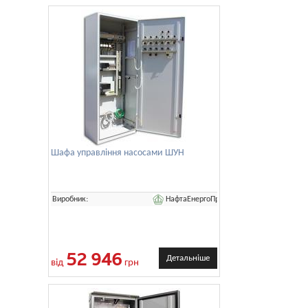
Шафа управління насосами ШУН
НафтаЕнергоПром
Виробник:
52 946
Детальніше
від
грн