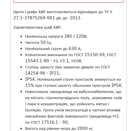
Щити і шафи АВР виготовляються відповідно до ТУ У
27.1-37875269-001 діє до: 2013.
Характеристики шаф АВР:
Номінальна напруга 380 / 220В;
Частота 50 Гц;
Номінальний струм до 630 А;
Кліматичне виконання по ГОСТ 15150-69, ГОСТ
15543.1-89 - УЗ, У3.1, УХЛ4;
Ступінь захисту при закритих дверях по ГОСТ
14254-96 - IP21;
IP54. Номінальний струм пристроїв знижується на
15% при ступені захисту оболонки пристроїв IP54;
Навколишнє середовище не вибухонебезпечне, що
не містить струмопровідного пилу, агресивних газів
і пари в концентраціях, що руйнують метал і
ізоляцію. Група умов експлуатації в частині впливів
механічних факторів зовнішнього середовища М1
по ГОСТ 17516.1 - 90;
Висота над рівнем моря до 2000 м;