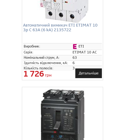
Автоматичний вимикач ETI ETIMAT 10
3p C 63A (6 kA) 2135722
ETI
Виробник:
Серія:
ETIMAT 10 AC
Номінальний струм, А:
63
Здатність відключення, кА:
6
Кількість полюсів:
3
1 726
Детальніше
грн