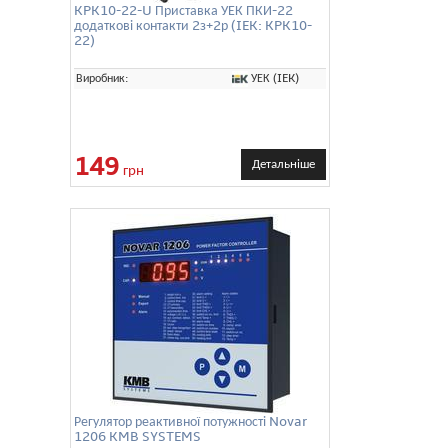
KPK10-22-U Приставка УЕК ПКИ-22
додаткові контакти 2з+2р (IEK: KPK10-
22)
УЕК (IEK)
Виробник:
149
Детальніше
грн
Регулятор реактивної потужності Novar
1206 KMB SYSTEMS