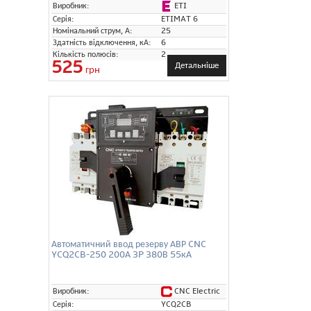
ETI
Виробник:
Серія:
ETIMAT 6
Номінальний струм, А:
25
Здатність відключення, кА:
6
Кількість полюсів:
2
525
Детальніше
грн
Автоматичний ввод резерву АВР CNC
YCQ2CB-250 200А 3P 380В 55кА
CNC Electric
Виробник:
Серія:
YCQ2CB