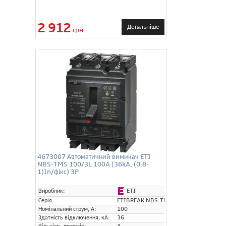
2 912
Детальніше
грн
4673007 Автоматичний вимикач ETI
NBS-TMS 100/3L 100A (36kA, (0.8-
1)In/фікс) 3P
ETI
Виробник:
Серія:
ETIBREAK NBS-TMS
Номінальний струм, А:
100
Здатність відключення, кА:
36