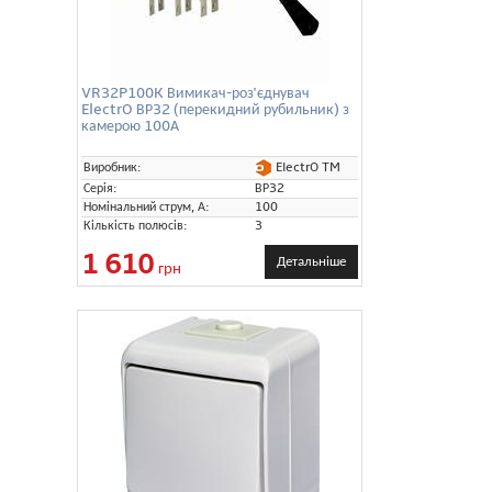
VR32P100K Вимикач-роз'єднувач
ElectrO ВР32 (перекидний рубильник) з
камерою 100А
ElectrO TM
Виробник:
Серія:
ВР32
Номінальний струм, А:
100
Кількість полюсів:
3
1 610
Детальніше
грн