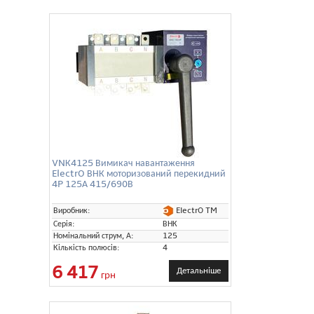
VNК4125 Вимикач навантаження
ElectrO ВНК моторизований перекидний
4P 125А 415/690В
ElectrO TM
Виробник:
Серія:
ВНК
Номінальний струм, А:
125
Кількість полюсів:
4
6 417
Детальніше
грн