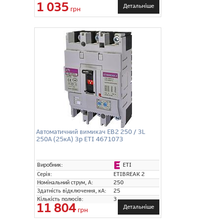
1 035
Детальніше
грн
Автоматичний вимикач EB2 250 / 3L
250А (25кА) 3p ETI 4671073
ETI
Виробник:
Серія:
ETIBREAK 2
Номінальний струм, А:
250
Здатність відключення, кА:
25
Кількість полюсів:
3
11 804
Детальніше
грн