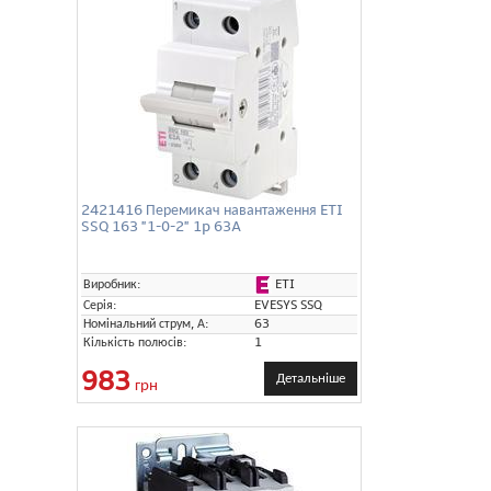
2421416 Перемикач навантаження ETI
SSQ 163 "1-0-2" 1p 63A
ETI
Виробник:
Серія:
EVESYS SSQ
Номінальний струм, А:
63
Кількість полюсів:
1
983
Детальніше
грн