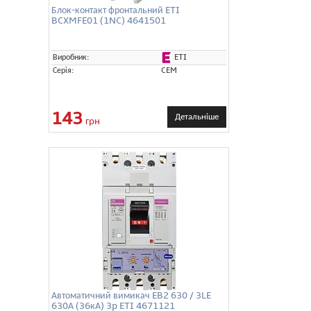
Блок-контакт фронтальний ETI
BCXMFE01 (1NC) 4641501
ETI
Виробник:
Серія:
CEM
143
Детальніше
грн
Автоматичний вимикач EB2 630 / 3LE
630А (36кА) 3p ETI 4671121