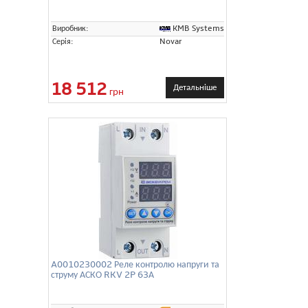
KMB Systems
Виробник:
Серія:
Novar
18 512
Детальніше
грн
A0010230002 Реле контролю напруги та
струму АСКО RKV 2P 63А