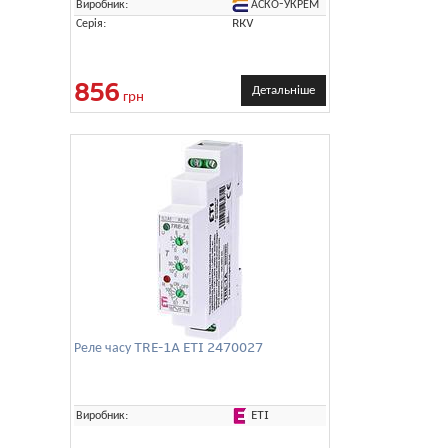
АСКО-УКРЕМ
Виробник:
Серія:
RKV
856
Детальніше
грн
Реле часу TRE-1A ETI 2470027
ETI
Виробник: