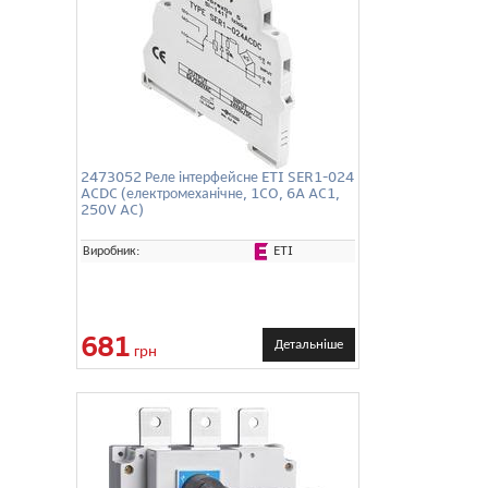
2473052 Реле інтерфейсне ETI SER1-024
ACDC (електромеханічне, 1CO, 6A AC1,
250V AC)
ETI
Виробник:
681
Детальніше
грн