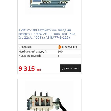
AVR125100 Автоматичне введення
резерву ElectrO 2х3Р, 100А, Icu 35кА,
Ics 22кА, 400В (з АВ ВА77-1-125)
ElectrO TM
Виробник:
Номінальний струм, А:
100
Кількість полюсів:
3
9 315
Детальніше
грн