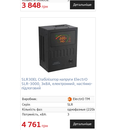
Кількість полюсів:
3
3 848
Детальніше
грн
SLR30EL Стабілізатор напруги ElectrO
SLR-3000, 3кВА, електронний, настінно-
підлоговий
ElectrO TM
Виробник:
Серія:
SLR
Кількість фаз:
однофазные (220в)
Потужність, кВА:
3
4 761
Детальніше
грн