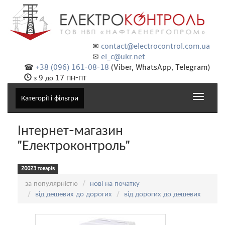
✉
contact@electrocontrol.com.ua
✉
el_c@ukr.net
☎
+38 (096) 161-08-18
(Viber, WhatsApp, Telegram)
з 9 до 17 ПН-ПТ
Toggle
Категорії і фільтри
navigat
Інтернет-магазин
"Електроконтроль"
20023 товарів
Сортування:
за популярністю
нові на початку
від дешевих до дорогих
від дорогих до дешевих