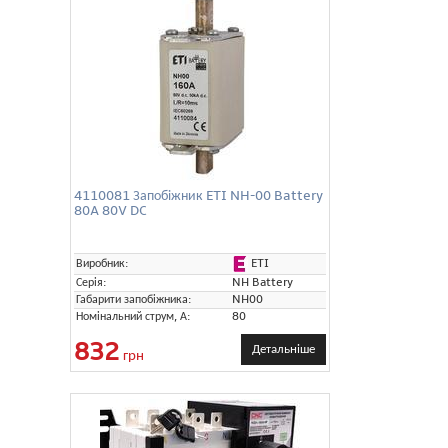
4110081 Запобіжник ETI NH-00 Battery
80A 80V DC
ETI
Виробник:
Серія:
NH Battery
Габарити запобіжника:
NH00
Номінальний струм, А:
80
832
Детальніше
грн