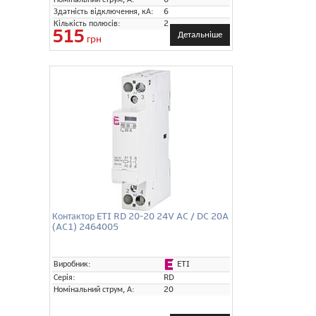
Здатність відключення, кА:
6
Кількість полюсів:
2
515
Детальніше
грн
Контактор ETI RD 20-20 24V AC / DC 20A
(AC1) 2464005
ETI
Виробник:
Серія:
RD
Номінальний струм, А:
20