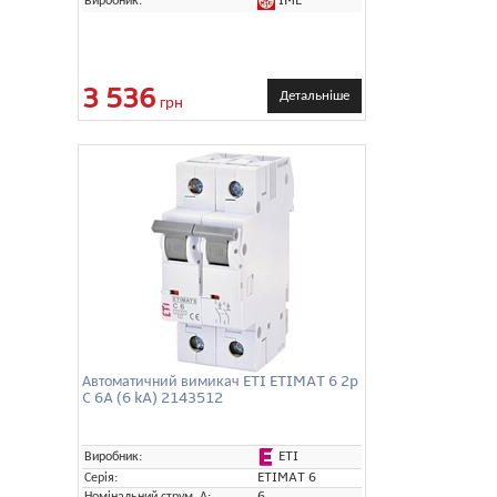
IME
Виробник:
3 536
Детальніше
грн
Автоматичний вимикач ETI ETIMAT 6 2p
C 6A (6 kA) 2143512
ETI
Виробник:
Серія:
ETIMAT 6
Номінальний струм, А:
6