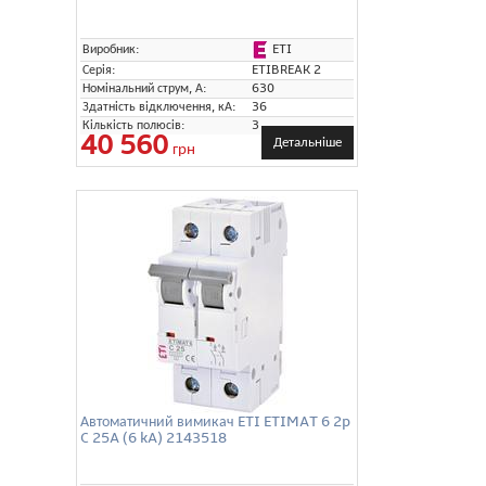
ETI
Виробник:
Серія:
ETIBREAK 2
Номінальний струм, А:
630
Здатність відключення, кА:
36
Кількість полюсів:
3
40 560
Детальніше
грн
Автоматичний вимикач ETI ETIMAT 6 2p
C 25A (6 kA) 2143518