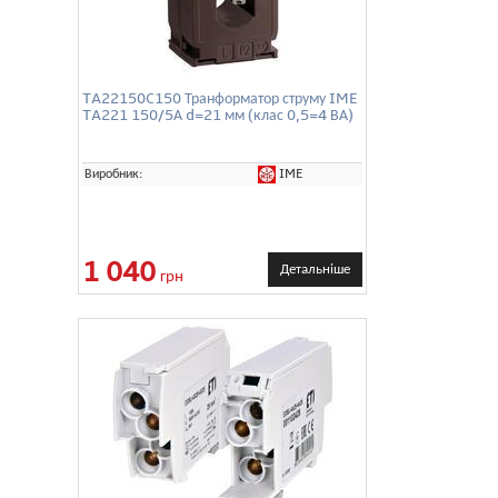
TA22150C150 Транформатор струму IME
TA221 150/5А d=21 мм (клас 0,5=4 ВА)
IME
Виробник:
1 040
Детальніше
грн