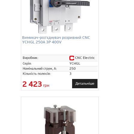
Вимикач-роз'єднувач розривний CNC
YCHGL 250А 3P 400V
CNC Electric
Виробник:
Серія:
YCHGL
Номінальний струм, А:
250
Кількість полюсів:
3
2 423
Детальніше
грн