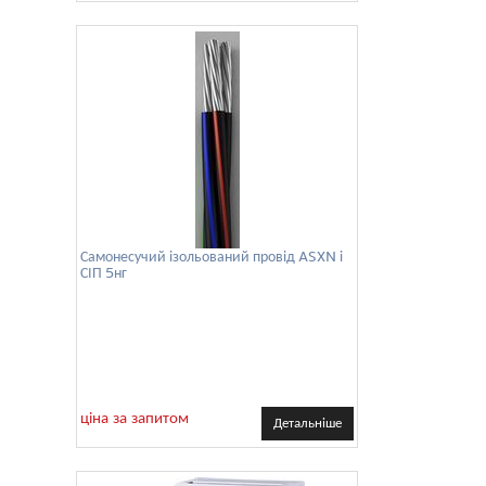
Самонесучий ізольований провід ASXN і
СІП 5нг
ціна за запитом
Детальніше