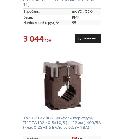
11)
УЕК (IEK)
Виробник:
Серія:
КМИ
Номінальний струм, А:
95
3 044
Детальніше
грн
TA43250C400S Транформатор струму
IME TA432 40,5x10,5 (d=32мм.) 400/5А
(клас 0,2S=1,5 ВА/клас 0,5S=4 ВА)