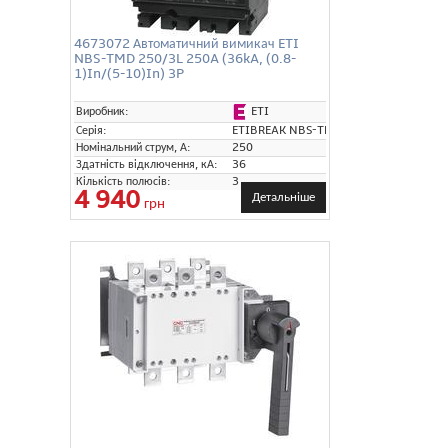
4673072 Автоматичний вимикач ETI
NBS-TMD 250/3L 250A (36kA, (0.8-
1)In/(5-10)In) 3P
ETI
Виробник:
Серія:
ETIBREAK NBS-TMD
Номінальний струм, А:
250
Здатність відключення, кА:
36
Кількість полюсів:
3
4 940
Детальніше
грн