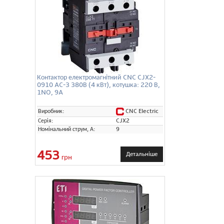
Контактор електромагнітний CNC CJX2-
0910 AC-3 380В (4 кВт), котушка: 220 В,
1NO, 9A
CNC Electric
Виробник:
Серія:
CJX2
Номінальний струм, А:
9
453
Детальніше
грн