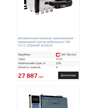
Автоматичний вимикач навантаження
перекидний (мотор-рубильник) CNC
YCS1-250A/4P AC415V
CNC Electric
Виробник:
Серія:
YCS1
Номінальний струм, А:
250
Кількість полюсів:
4
27 887
Детальніше
грн