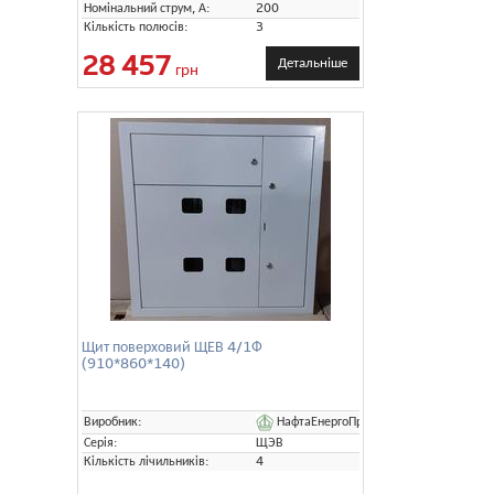
Номінальний струм, А:
200
Кількість полюсів:
3
28 457
Детальніше
грн
Щит поверховий ЩЕВ 4/1Ф
(910*860*140)
НафтаЕнергоПром
Виробник:
Серія:
ЩЭВ
Кількість лічильників:
4