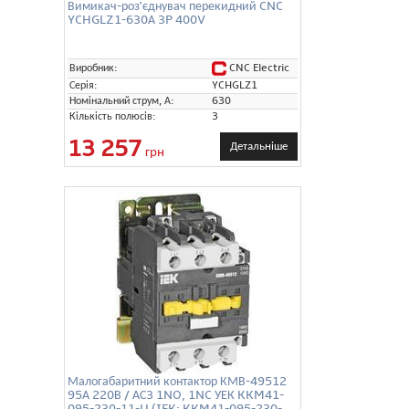
Вимикач-роз'єднувач перекидний CNC
YCHGLZ1-630А 3P 400V
CNC Electric
Виробник:
Серія:
YCHGLZ1
Номінальний струм, А:
630
Кількість полюсів:
3
13 257
Детальніше
грн
Малогабаритний контактор КМВ-49512
95А 220В / АС3 1NO, 1NC УЕК KKM41-
095-230-11-U (IEK: KKM41-095-230-