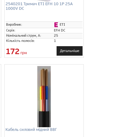
2540201 Тримач ETI EFH 10 1P 25A
1000V DC
ром
ETI
Виробник:
Серія:
EFH DC
Номінальний струм, А:
25
Кількість полюсів:
1
172
Детальніше
грн
Кабель силовий мідний ВВГ