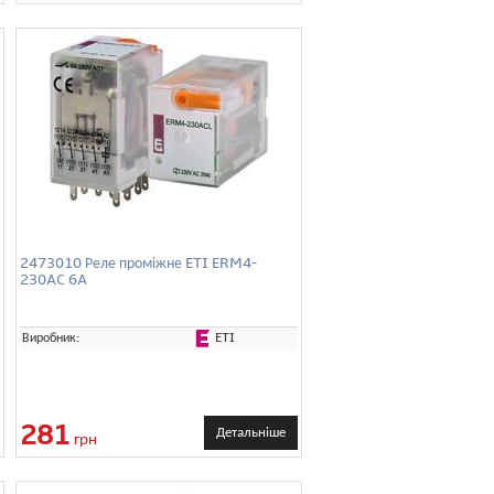
2473010 Реле проміжне ETI ERM4-
230AC 6A
ETI
Виробник:
281
Детальніше
грн