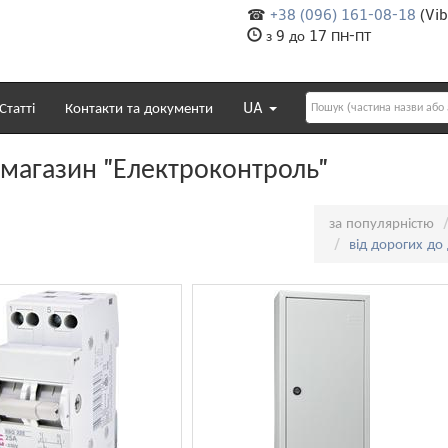
☎
+38 (096) 161-08-18
(Vib
з 9 до 17 ПН-ПТ
Статті
Контакти та документи
UA
-магазин "Електроконтроль"
Сортування:
за популярністю
від дорогих до