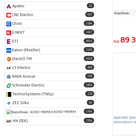
Apator
32
Виробник:
CNC Electric
937
Chint
1186
E.NEXT
3367
89 
від
ETI
4810
Eaton (Moeller)
1125
ElectrO TM
1024
LS Electric
458
RADE Koncar
278
Schneider Electric
1454
TechnoSystems (TNSy)
178
ZEZ Silko
56
АСКО-УКРЕМ
1743
Щоглові тра
УЕК (IEK)
1354
кіоскового 