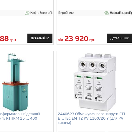
НафтаЕнергоПром
НафтаЕнергоП
Виробник:
388
23 920
Детальніше
Детальніше
грн
від
грн
нсформаторні підстанції
2440623 Обмежувач перенапруги ETI
типу КТПКМ 25 ... 400
ETITEC EM T2 PV 1100/20 Y (для PV
систем)