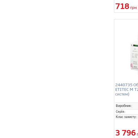
718
грн
2440735 Об
ETITEC M T2
систем)
Виробник:
Серія:
Клас захисту:
3 796