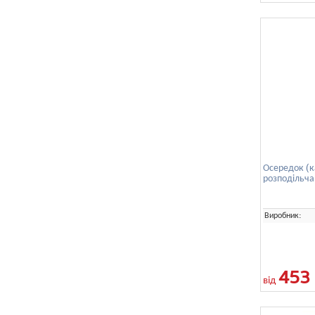
Осередок (к
розподільча
Виробник:
453
від