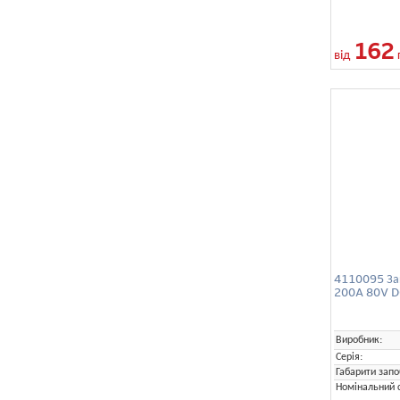
162
від
4110095 За
200A 80V D
Виробник:
Серія:
Габарити запо
Номінальний с