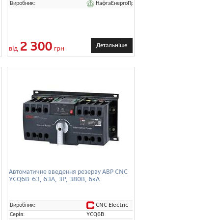
НафтаЕнергоПром
Виробник:
2 300
Детальніше
від
грн
Автоматичне введення резерву АВР CNC
YCQ6B-63, 63А, 3P, 380В, 6кА
ром
CNC Electric
Виробник:
Серія:
YCQ6B