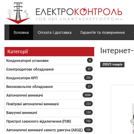
Головна
Оплата і доставка
Гарантія та повернення
Інтернет
Категорії
Конденсаторні установки
9
20023 товарів
Електрощитове обладнання
37
Конденсатори КРП
259
Високовольтне обладнання
13
Автоматичні вимикачі
5694
Повітряні автоматичні вимикачі
213
Вакуумні вимикачі
119
Пристрої захисного відключення (ПЗВ)
732
Автоматичні вимикачі захисту двигуна (АВЗД)
316