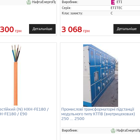
НафтаЕнергоПром
ETI
Виробник:
Серія:
ETITEC
Клас захисту:
C
 300
3 068
Детальніше
Детальніше
грн
грн
естійкий (N) HXH-FE180 /
Промислові трансформаторні підстанції
XH-FE180 / E90
модульного типу КТПВ (внутрицеховая)
250 ... 2500
НафтаЕнергоП
Виробник: