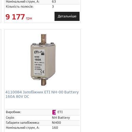
Номінальний струм, А:
63
Кількість полюсів:
3
9 177
Детальніше
грн
4110084 Запобіжник ETI NH-00 Battery
160A 80V DC
ETI
Виробник:
Серія:
NH Battery
Габарити запобіжника:
NH00
Номінальний струм, А:
160