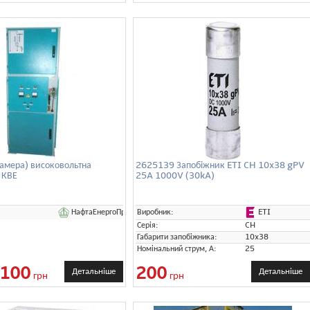
амера) високовольтна
2625139 Запобіжник ETI CH 10x38 gPV
 КВЕ
25A 1000V (30kA)
НафтаЕнергоПром
ETI
Виробник:
Серія:
CH
Габарити запобіжника:
10x38
Номінальний струм, А:
25
 100
200
Детальніше
Детальніше
грн
грн