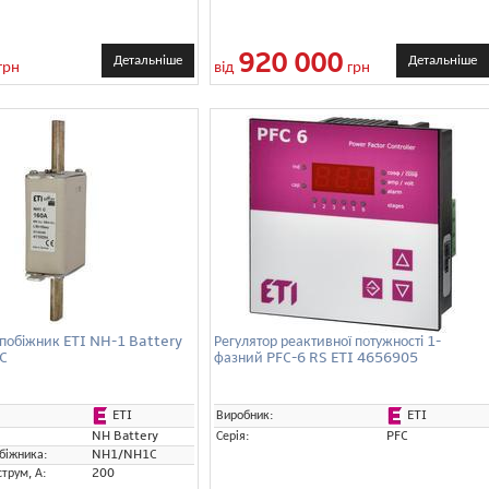
920 000
Детальніше
Детальніше
грн
від
грн
побіжник ETI NH-1 Battery
Регулятор реактивної потужності 1-
C
фазний PFC-6 RS ETI 4656905
ETI
ETI
Виробник:
NH Battery
Серія:
PFC
біжника:
NH1/NH1C
трум, А:
200