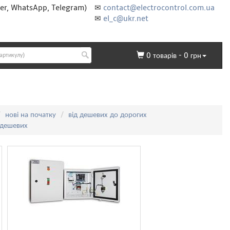
er, WhatsApp, Telegram)
✉
contact@electrocontrol.com.ua
✉
el_c@ukr.net
0
товарів -
0
грн
нові на початку
від дешевих до дорогих
 дешевих