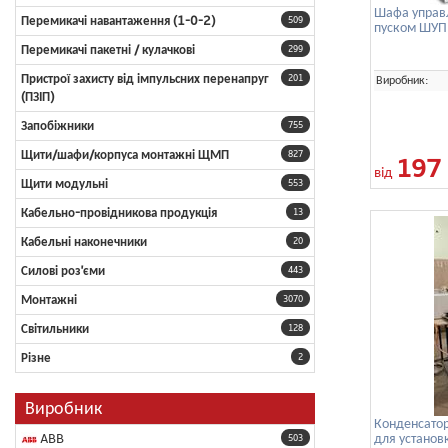
Шафа управл
Перемикачі навантаження (1-0-2)
509
пуском ШУП
Перемикачі пакетні / кулачкові
299
Пристрої захисту від імпульсних перенапруг
Виробник:
201
(ПЗІП)
Запобіжники
755
Щити/шафи/корпуса монтажні ЩМП
827
197
від
Щити модульні
553
Кабельно-провідникова продукція
13
Кабельні наконечники
20
Силові роз'єми
443
Монтажні
3070
Світильники
128
Різне
2
Виробник
Конденсатор
для установ
ABB
503