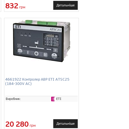
832
Детальніше
грн
4661922 Контролер АВР ETI ATSC25
(184-300V AC)
ETI
Виробник:
20 280
Детальніше
грн