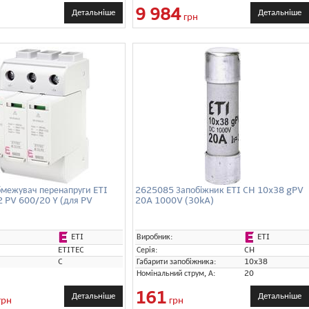
9 984
Детальніше
Детальніше
грн
межувач перенапруги ETI
2625085 Запобіжник ETI CH 10x38 gPV
 PV 600/20 Y (для PV
20A 1000V (30kA)
ETI
ETI
Виробник:
ETITEC
Серія:
CH
C
Габарити запобіжника:
10x38
Номінальний струм, А:
20
161
Детальніше
Детальніше
грн
грн