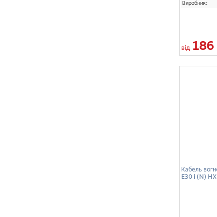
Виробник:
186
від
Кабель вогн
E30 і (N) H