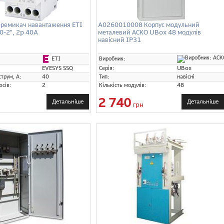
ремикач навантаження ETI
A0260010008 Корпус модульний
0-2", 2p 40A
металевий АСКО UBox 48 модулів
навісний IP31
ETI
Виробник:
EVESYS SSQ
Серія:
UBox
трум, А:
40
Тип:
навісні
юсів:
2
Кількість модулів:
48
2 740
Детальніше
Детальніше
грн