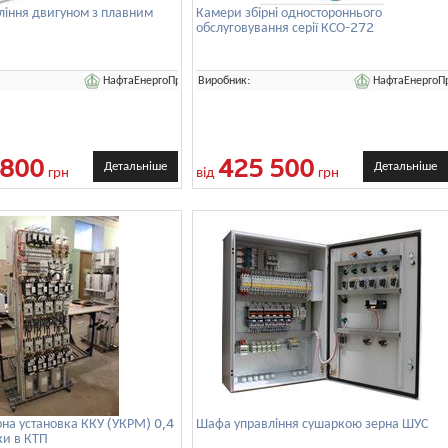
іння двигуном з плавним
Камери збірні одностороннього
обслуговування серії КСО-272
НафтаЕнергоПром
НафтаЕнергоП
Виробник:
 800
425 500
Детальніше
Детальніше
грн
від
грн
на установка ККУ (УКРМ) 0,4
Шафа управління сушаркою зерна ШУС
ки в КТП