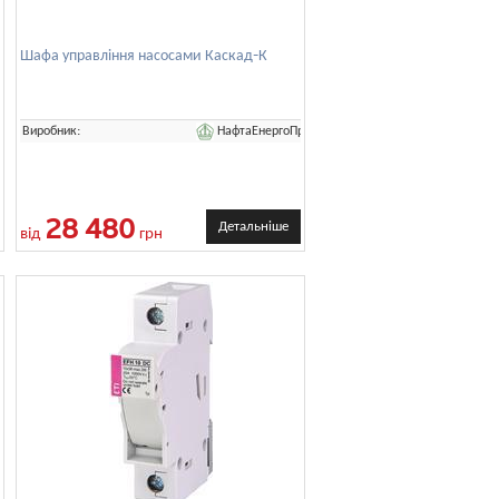
Шафа управління насосами Каскад-К
АСКО-УКРЕМ
НафтаЕнергоПром
Виробник:
28 480
Детальніше
від
грн