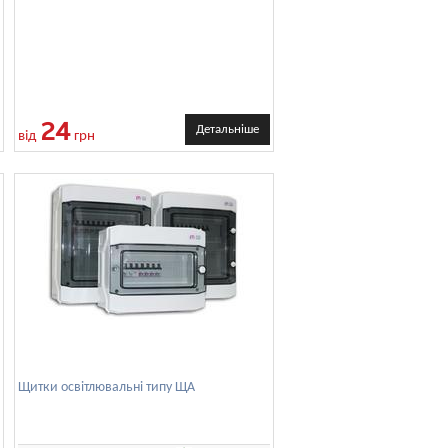
ром
24
Детальніше
від
грн
Щитки освітлювальні типу ЩА