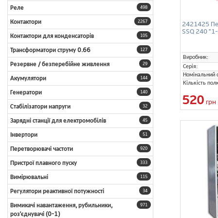
Реле
498
Контактори
2267
2421425 Пе
SSQ 240 "1-
Контактори для конденсаторів
105
Трансформатори струму 0.66
127
Виробник:
Резервне / безперебійне живлення
29
Серія:
Номінальний с
Акумулятори
144
Кількість пол
Генератори
140
520
грн
Стабілізатори напруги
32
Зарядні станції для електромобілів
45
Інвертори
51
Перетворювачі частоти
920
Пристрої плавного пуску
333
Вимірювальні
115
Регулятори реактивної потужності
34
Вимикачі навантаження, рубильники,
971
роз'єднувачі (0-1)