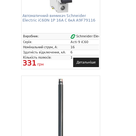
Автоматичний вимикач Schneider
Electric iC60N 1P 16A C 6кА A9F79116
Schneider Electric
Виробник:
Серія:
Acti 9 iC60
Номінальний струм, А:
16
Здатність відключення, кА:
6
Кількість полюсів:
1
331
Детальніше
грн