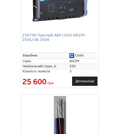
256796 Пристрій АВР Chint NXZM-
250S/3B 250A
Chint
Виробник:
Серія:
NXZM
Номінальний струм, А:
250
Кількість полюсів:
3
25 600
Детальніше
грн