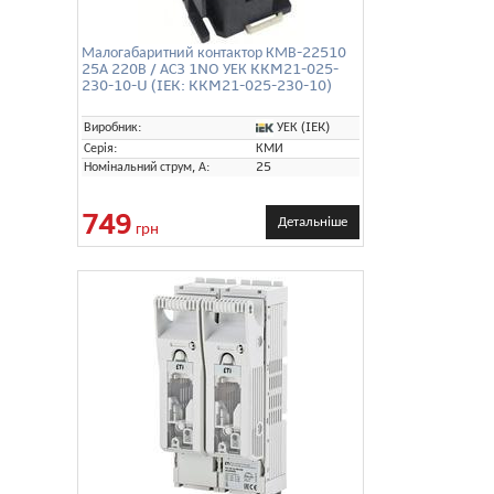
Малогабаритний контактор КМВ-22510
25А 220В / АС3 1NO УЕК KKM21-025-
230-10-U (IEK: KKM21-025-230-10)
УЕК (IEK)
Виробник:
Серія:
КМИ
Номінальний струм, А:
25
749
Детальніше
грн