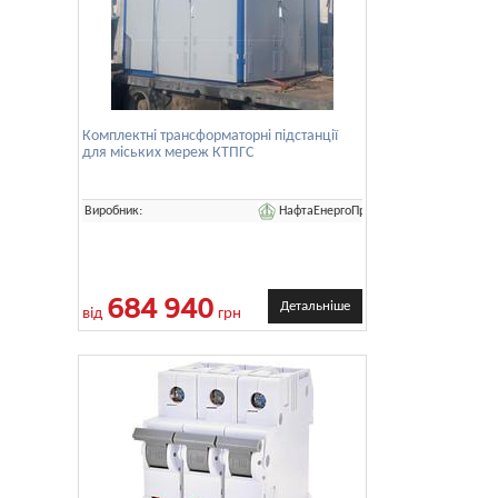
Комплектні трансформаторні підстанції
для міських мереж КТПГС
НафтаЕнергоПром
Виробник:
684 940
Детальніше
від
грн