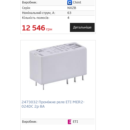
Chint
Виробник:
Серія:
NXZB
Номінальний струм, А:
63
Кількість полюсів:
4
12 546
Детальніше
грн
2473032 Проміжне реле ETI MER2-
024DC 2p 8A
ETI
Виробник: