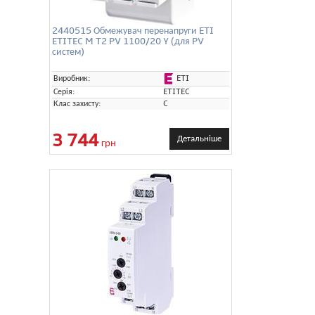
2440515 Обмежувач перенапруги ETI
ETITEC M T2 PV 1100/20 Y (для PV
систем)
ETI
Виробник:
Серія:
ETITEC
Клас захисту:
C
3 744
Детальніше
грн