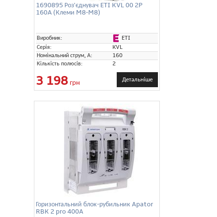
1690895 Роз'єднувач ETI KVL 00 2P
160A (Клеми M8-M8)
ETI
Виробник:
Серія:
KVL
Номінальний струм, А:
160
Кількість полюсів:
2
3 198
Детальніше
грн
Горизонтальний блок-рубильник Apator
RBK 2 pro 400A