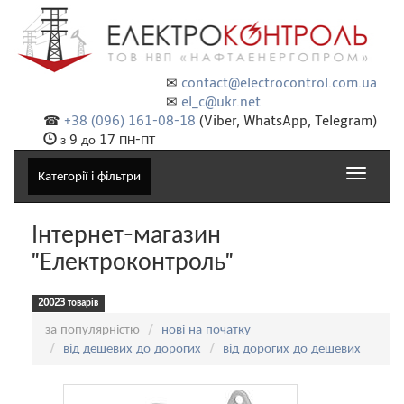
✉
contact@electrocontrol.com.ua
✉
el_c@ukr.net
☎
+38 (096) 161-08-18
(Viber, WhatsApp, Telegram)
з 9 до 17 ПН-ПТ
Toggle
Категорії і фільтри
navigat
Інтернет-магазин
"Електроконтроль"
20023 товарів
Сортування:
за популярністю
нові на початку
від дешевих до дорогих
від дорогих до дешевих