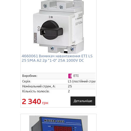
4660061 Вимикач навантаження ETI LS
25 SMA A2 2p "1-0" 25A 1000V DC
ETI
Виробник:
Серія:
LS (постійний струм DC)
Номінальний струм, А:
25
Кількість полюсів:
2
2 340
Детальніше
грн