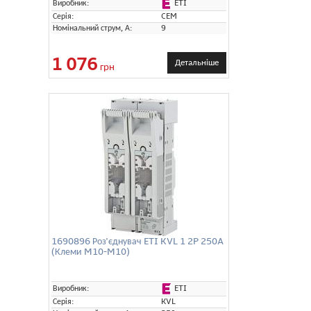
ETI
Виробник:
Серія:
CEM
Номінальний струм, А:
9
1 076
Детальніше
грн
1690896 Роз'єднувач ETI KVL 1 2P 250A
(Клеми M10-M10)
ETI
Виробник:
Серія:
KVL