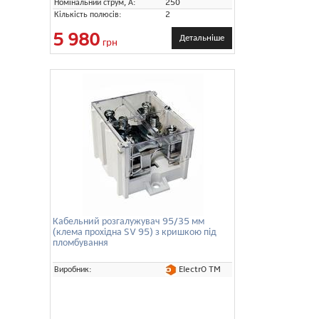
Номінальний струм, А:
250
Кількість полюсів:
2
5 980
Детальніше
грн
Кабельний розгалужувач 95/35 мм
(клема прохідна SV 95) з кришкою під
пломбування
ElectrO TM
Виробник: