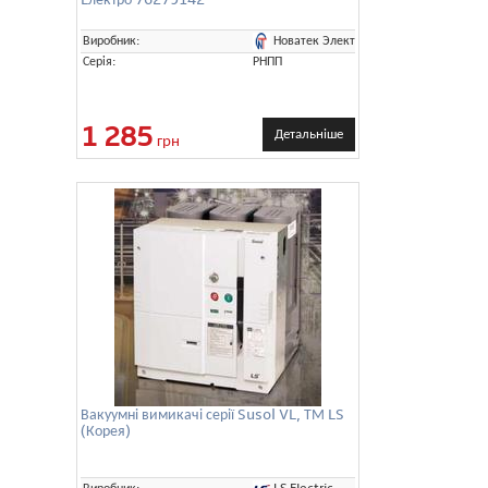
Новатек Электро
Виробник:
Серія:
РНПП
1 285
Детальніше
грн
Вакуумні вимикачі серії Susol VL, ТМ LS
(Корея)