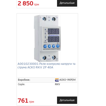
2 850
Детальніше
грн
A0010230001 Реле контролю напруги та
струму АСКО RKV 2P 40A
АСКО-УКРЕМ
Виробник:
Серія:
RKV
761
Детальніше
грн