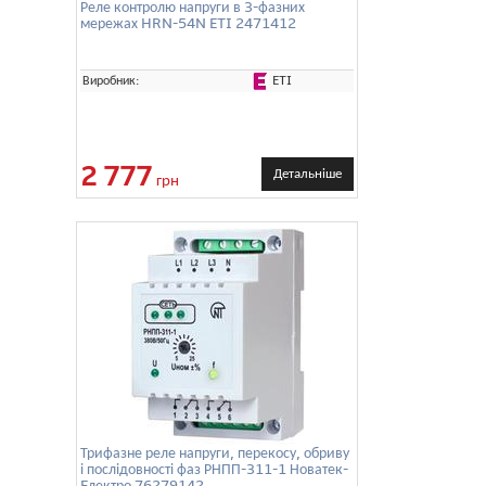
Реле контролю напруги в 3-фазних
мережах HRN-54N ETI 2471412
ETI
Виробник:
2 777
Детальніше
грн
Трифазне реле напруги, перекосу, обриву
і послідовності фаз РНПП-311-1 Новатек-
Eлектро 76279142