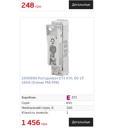
248
Детальніше
грн
1690890 Роз'єднувач ETI KVL 00 1P
160A (Клеми M8-M8)
ETI
Виробник:
Серія:
KVL
Номінальний струм, А:
160
Кількість полюсів:
1
1 456
Детальніше
грн