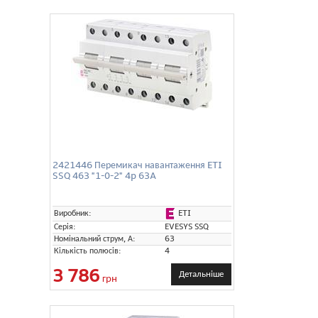
2421446 Перемикач навантаження ETI
SSQ 463 "1-0-2" 4p 63A
ETI
Виробник:
Серія:
EVESYS SSQ
Номінальний струм, А:
63
Кількість полюсів:
4
3 786
Детальніше
грн