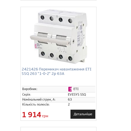
2421426 Перемикач навантаження ETI
SSQ 263 "1-0-2" 2p 63A
ETI
Виробник:
Серія:
EVESYS SSQ
Номінальний струм, А:
63
Кількість полюсів:
2
1 914
Детальніше
грн