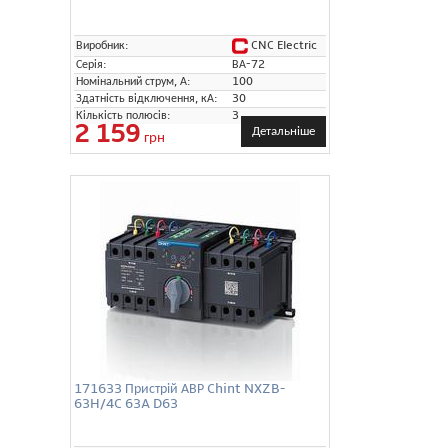
CNC Electric
Виробник:
Серія:
ВА-72
Номінальний струм, А:
100
Здатність відключення, кА:
30
Кількість полюсів:
3
2 159
Детальніше
грн
171633 Пристрій АВР Chint NXZB-
63H/4C 63A D63