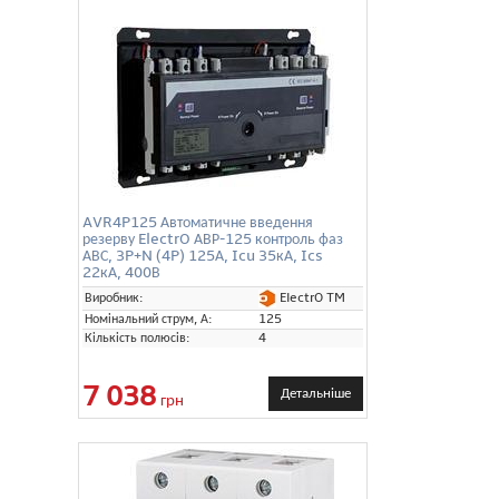
AVR4P125 Автоматичне введення
резерву ElectrO АВР-125 контроль фаз
АВС, 3P+N (4P) 125А, Icu 35кА, Ics
22кА, 400В
ElectrO TM
Виробник:
Номінальний струм, А:
125
Кількість полюсів:
4
7 038
Детальніше
грн