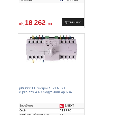
LS Electric
Виробник:
18 262
Детальніше
від
грн
p060001 Пристрій АВР ENEXT
e.pro.ats.4.63 модульний 4p 63А
E.NEXT
Виробник:
Серія:
ATS PRO
Номінальний струм, А:
63