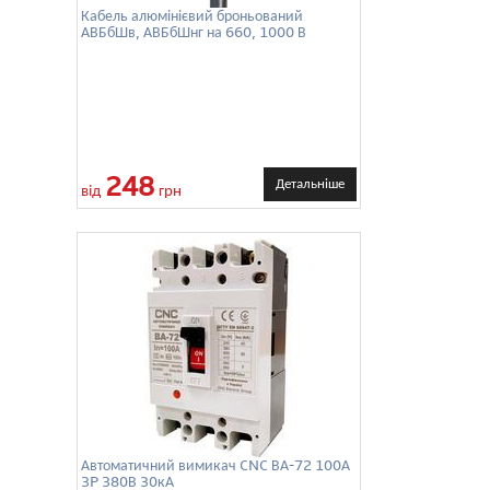
Кабель алюмінієвий броньований
АВБбШв, АВБбШнг на 660, 1000 В
248
Детальніше
від
грн
Автоматичний вимикач CNC ВА-72 100А
3P 380В 30кА