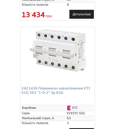
Кількість полюсів:
4
13 434
Детальніше
грн
2421436 Перемикач навантаження ETI
SSQ 363 "1-0-2" 3p 63A
ETI
Виробник:
Серія:
EVESYS SSQ
Номінальний струм, А:
63
Кількість полюсів:
3