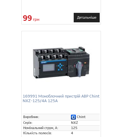
99
Детальніше
грн
169991 Моноблочний пристрій АВР Chint
NXZ-125/4A 125A
Chint
Виробник:
Серія:
NXZ
Номінальний струм, А:
125
Кількість полюсів:
4