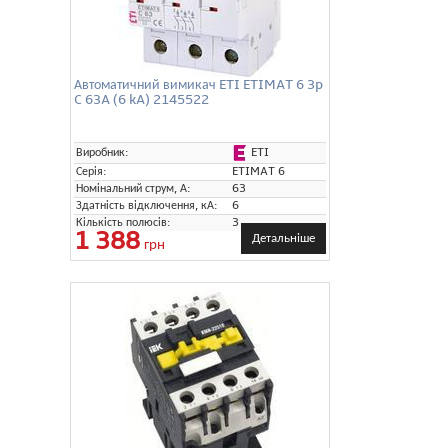
Автоматичний вимикач ETI ETIMAT 6 3p
C 63A (6 kA) 2145522
ETI
Виробник:
Серія:
ETIMAT 6
Номінальний струм, А:
63
Здатність відключення, кА:
6
Кількість полюсів:
3
1 388
Детальніше
грн