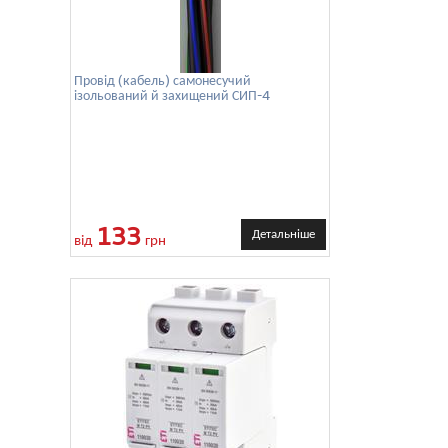
Провід (кабель) самонесучий
ізольований й захищений СИП-4
133
Детальніше
від
грн