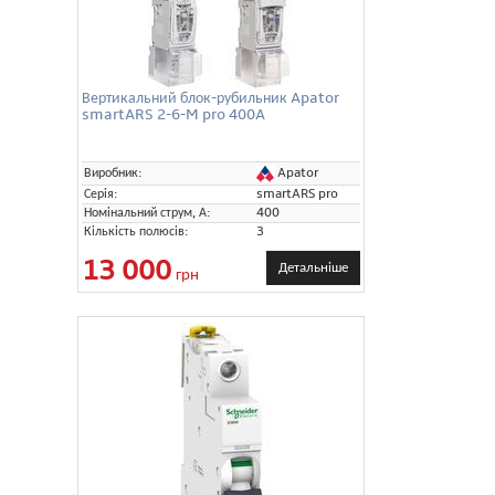
Вертикальний блок-рубильник Apator
smartARS 2-6-M pro 400A
Apator
Виробник:
Серія:
smartARS pro
Номінальний струм, А:
400
Кількість полюсів:
3
13 000
Детальніше
грн